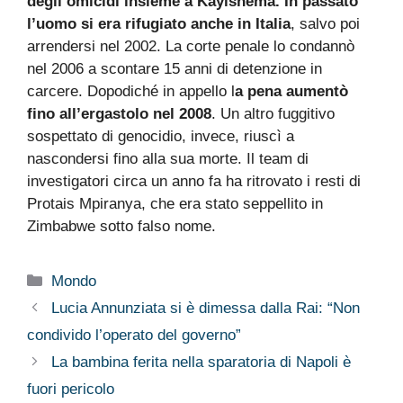
degli omicidi insieme a Kayishema. In passato
l’uomo si era rifugiato anche in Italia
, salvo poi
arrendersi nel 2002. La corte penale lo condannò
nel 2006 a scontare 15 anni di detenzione in
carcere. Dopodiché in appello l
a pena aumentò
fino all’ergastolo nel 2008
. Un altro fuggitivo
sospettato di genocidio, invece, riuscì a
nascondersi fino alla sua morte. Il team di
investigatori circa un anno fa ha ritrovato i resti di
Protais Mpiranya, che era stato seppellito in
Zimbabwe sotto falso nome.
Categorie
Mondo
Lucia Annunziata si è dimessa dalla Rai: “Non
condivido l’operato del governo”
La bambina ferita nella sparatoria di Napoli è
fuori pericolo