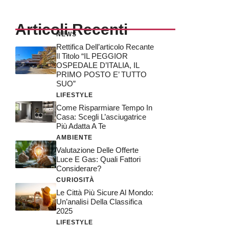
Articoli Recenti
NEWS
Rettifica Dell’articolo Recante
Il Titolo “IL PEGGIOR
OSPEDALE D’ITALIA, IL
PRIMO POSTO E’ TUTTO
SUO”
LIFESTYLE
Come Risparmiare Tempo In
Casa: Scegli L’asciugatrice
Più Adatta A Te
AMBIENTE
Valutazione Delle Offerte
Luce E Gas: Quali Fattori
Considerare?
CURIOSITÀ
Le Città Più Sicure Al Mondo:
Un’analisi Della Classifica
2025
LIFESTYLE