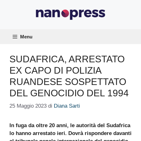
Vai
al
contenuto
Menu
SUDAFRICA, ARRESTATO
EX CAPO DI POLIZIA
RUANDESE SOSPETTATO
DEL GENOCIDIO DEL 1994
25 Maggio 2023
di
Diana Sarti
In fuga da oltre 20 anni, le autorità del Sudafrica
lo hanno arrestato ieri. Dovrà rispondere davanti