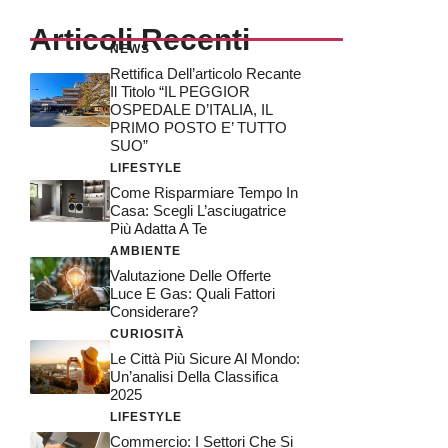
Articoli Recenti
NEWS
Rettifica Dell’articolo Recante
Il Titolo “IL PEGGIOR
OSPEDALE D’ITALIA, IL
PRIMO POSTO E’ TUTTO
SUO”
LIFESTYLE
Come Risparmiare Tempo In
Casa: Scegli L’asciugatrice
Più Adatta A Te
AMBIENTE
Valutazione Delle Offerte
Luce E Gas: Quali Fattori
Considerare?
CURIOSITÀ
Le Città Più Sicure Al Mondo:
Un’analisi Della Classifica
2025
LIFESTYLE
Commercio: I Settori Che Si