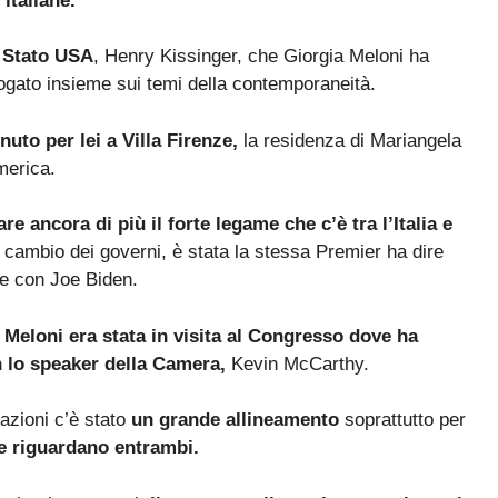
 italiane.
i Stato USA
, Henry Kissinger, che Giorgia Meloni ha
ogato insieme sui temi della contemporaneità.
uto per lei a Villa Firenze,
la residenza di Mariangela
merica.
re ancora di più il forte legame che c’è tra l’Italia e
 cambio dei governi, è stata la stessa Premier ha dire
le con Joe Biden.
a
Meloni era stata in visita al Congresso dove ha
on lo speaker della Camera,
Kevin McCarthy.
nazioni c’è stato
un grande allineamento
soprattutto per
he riguardano entrambi.