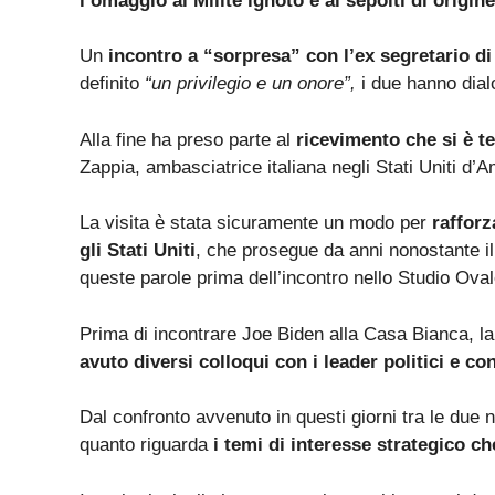
l’omaggio al Milite ignoto e ai sepolti di origine
Un
incontro a “sorpresa” con l’ex segretario d
definito
“un privilegio e un onore”,
i due hanno dial
Alla fine ha preso parte al
ricevimento che si è ten
Zappia, ambasciatrice italiana negli Stati Uniti d’A
La visita è stata sicuramente un modo per
rafforza
gli Stati Uniti
, che prosegue da anni nonostante il
queste parole prima dell’incontro nello Studio Ova
Prima di incontrare Joe Biden alla Casa Bianca, l
avuto diversi colloqui con i leader politici e c
Dal confronto avvenuto in questi giorni tra le due 
quanto riguarda
i temi di interesse strategico c