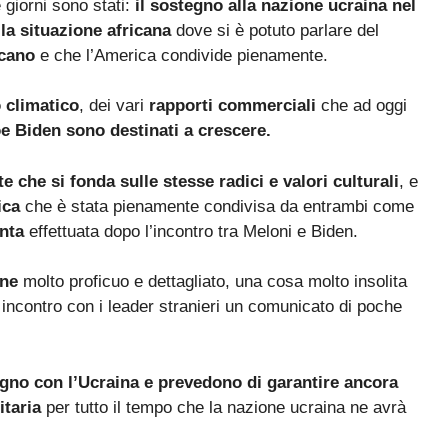
e giorni sono stati:
il sostegno alla nazione ucraina nel
 la situazione africana
dove si è potuto parlare del
icano
e che l’America condivide pienamente.
climatico
, dei vari
rapporti commerciali
che ad oggi
e Biden sono destinati a crescere.
e che si fonda sulle stesse radici e valori culturali
, e
ica
che è stata pienamente condivisa da entrambi come
nta
effettuata dopo l’incontro tra Meloni e Biden.
ine
molto proficuo e dettagliato, una cosa molto insolita
incontro con i leader stranieri un comunicato di poche
egno con l’Ucraina e prevedono di garantire ancora
itaria
per tutto il tempo che la nazione ucraina ne avrà