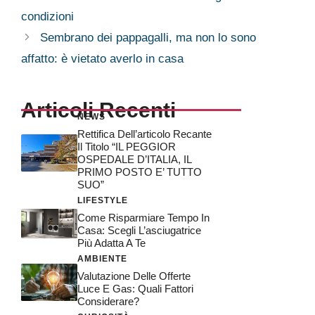
condizioni
Sembrano dei pappagalli, ma non lo sono
affatto: è vietato averlo in casa
Articoli Recenti
NEWS
Rettifica Dell’articolo Recante
Il Titolo “IL PEGGIOR
OSPEDALE D’ITALIA, IL
PRIMO POSTO E’ TUTTO
SUO”
LIFESTYLE
Come Risparmiare Tempo In
Casa: Scegli L’asciugatrice
Più Adatta A Te
AMBIENTE
Valutazione Delle Offerte
Luce E Gas: Quali Fattori
Considerare?