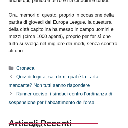
anche qui, panico e terrore fra cittadini e turisti.
Ora, memori di questo, proprio in occasione della
partita di giovedi dei Europa League, la questura
della città capitolina ha messo in campo uomini e
mezzi (circa 1000 agenti), proprio per far sì che
tutto si svolga nel migliore dei modi, senza scontro
alcuno.
Categorie
Cronaca
Quiz di logica, sai dirmi qual è la carta
mancante? Non tutti sanno rispondere
Runner ucciso, i sindaci contro l’ordinanza di
sospensione per l’abbattimento dell’orsa
Articoli Recenti
NEWS