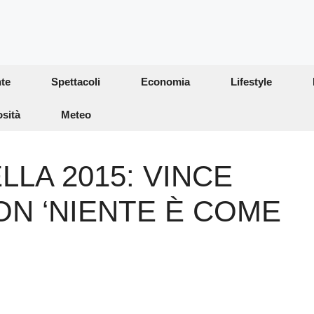
te
Spettacoli
Economia
Lifestyle
osità
Meteo
LA 2015: VINCE
N ‘NIENTE È COME