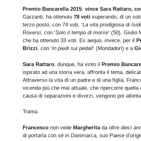
Premio Bancarella 2015: vince Sara Rattaro, co
Garzanti, ha ottenuto
78 voti
superando, di un solo
terzo posto, con 74 voti, ‘
La vita prodigiosa di Isido
Roversi, con ‘
Solo il tempo di morire
‘ (50), Giulio
che ha ottenuto 33 voti. Ex aequo, invece, per il
P
Brizzi
, con ‘
In piedi sui pedali
‘ (Mondadori) e a
Gio
Sara Rattaro
, dunque, ha vinto il
Premio Bancare
ispirato ad una storia vera, affronta il tema, delica
Attraverso la vita di un padre e di una figlia, Fra
vicenda più che mai attuale, che ripercorre quella di
causa di separazioni e divorzi, vengono poi allontana
Trama
Francesco
non vede
Margherita
da oltre dieci an
di portarla con sé in Danimarca, suo Paese d’origi