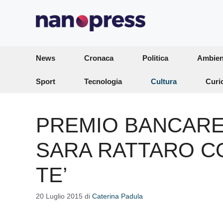
Vai
al
contenuto
News
Cronaca
Politica
Ambien
Sport
Tecnologia
Cultura
Curi
PREMIO BANCAREL
SARA RATTARO CO
TE’
20 Luglio 2015
di
Caterina Padula