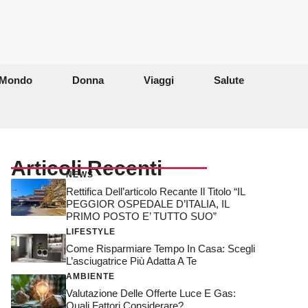
Mondo
Donna
Viaggi
Salute
Articoli Recenti
NEWS
Rettifica Dell’articolo Recante Il Titolo “IL
PEGGIOR OSPEDALE D’ITALIA, IL
PRIMO POSTO E’ TUTTO SUO”
LIFESTYLE
Come Risparmiare Tempo In Casa: Scegli
L’asciugatrice Più Adatta A Te
AMBIENTE
Valutazione Delle Offerte Luce E Gas:
Quali Fattori Considerare?