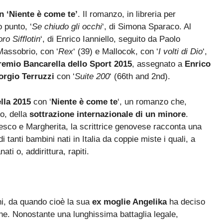
n ‘Niente è come te’
. Il romanzo, in libreria per
 punto, ‘
Se chiudo gli occhi
‘, di Simona Sparaco. Al
ro Sifflotin
‘, di Enrico Ianniello, seguito da Paolo
 Massobrio, con ‘
Rex
‘ (39) e Mallocok, con ‘
I volti di Dio
‘,
remio Bancarella dello Sport 2015
, assegnato a
Enrico
rgio Terruzzi
con ‘
Suite 200
‘ (66th and 2nd).
lla 2015
con ‘
Niente è come te
‘, un romanzo che,
to, della
sottrazione internazionale di un minore
.
ncesco e Margherita, la scrittrice genovese racconta una
 tanti bambini nati in Italia da coppie miste i quali, a
ti o, addirittura, rapiti.
ni, da quando cioè la sua
ex moglie Angelika
ha deciso
ne. Nonostante una lunghissima battaglia legale,