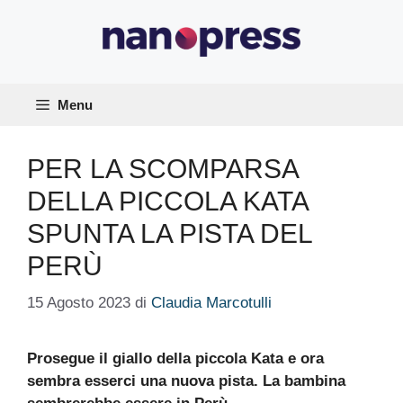
Vai
al
contenuto
Menu
PER LA SCOMPARSA
DELLA PICCOLA KATA
SPUNTA LA PISTA DEL
PERÙ
15 Agosto 2023
di
Claudia Marcotulli
Prosegue il giallo della piccola Kata e ora
sembra esserci una nuova pista. La bambina