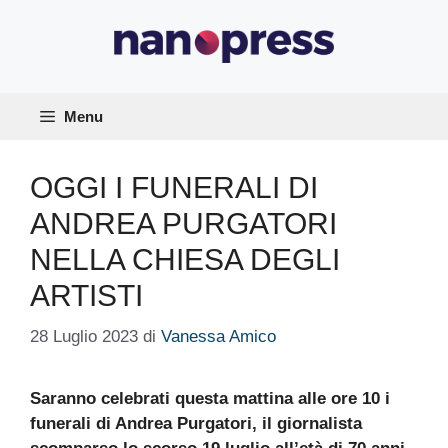
Vai
al
contenuto
Menu
OGGI I FUNERALI DI
ANDREA PURGATORI
NELLA CHIESA DEGLI
ARTISTI
28 Luglio 2023
di
Vanessa Amico
Saranno celebrati questa mattina alle ore 10 i
funerali di Andrea Purgatori, il giornalista