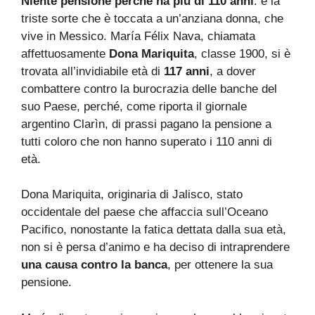
Niente pensione perché ha più di 110 anni
: è la
triste sorte che è toccata a un’anziana donna, che
vive in Messico. María Félix Nava, chiamata
affettuosamente
Dona Mariquita
, classe 1900, si è
trovata all’invidiabile età di
117 anni
, a dover
combattere contro la burocrazia delle banche del
suo Paese, perché, come riporta il giornale
argentino Clarìn, di prassi pagano la pensione a
tutti coloro che non hanno superato i 110 anni di
età.
Dona Mariquita, originaria di Jalisco, stato
occidentale del paese che affaccia sull’Oceano
Pacifico, nonostante la fatica dettata dalla sua età,
non si è persa d’animo e ha deciso di intraprendere
una causa contro la banca
, per ottenere la sua
pensione.