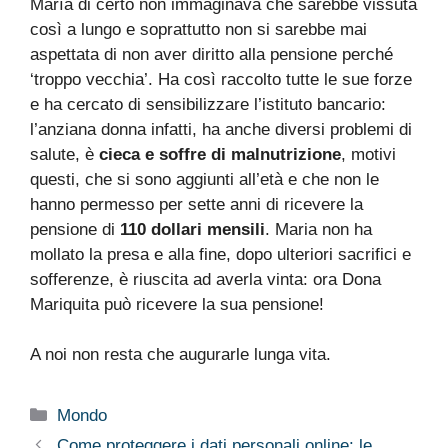
María di certo non immaginava che sarebbe vissuta
così a lungo e soprattutto non si sarebbe mai
aspettata di non aver diritto alla pensione perché
‘troppo vecchia’. Ha così raccolto tutte le sue forze
e ha cercato di sensibilizzare l’istituto bancario:
l’anziana donna infatti, ha anche diversi problemi di
salute, è
cieca e soffre di malnutrizione
, motivi
questi, che si sono aggiunti all’età e che non le
hanno permesso per sette anni di ricevere la
pensione di
110 dollari mensili
. Maria non ha
mollato la presa e alla fine, dopo ulteriori sacrifici e
sofferenze, è riuscita ad averla vinta: ora Dona
Mariquita può ricevere la sua pensione!
A noi non resta che augurarle lunga vita.
Categorie
Mondo
Come proteggere i dati personali online: le