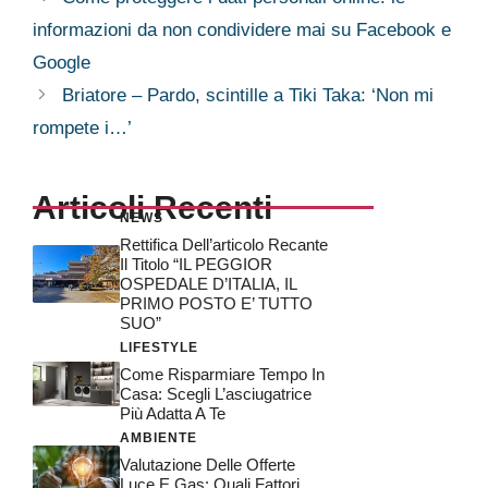
informazioni da non condividere mai su Facebook e
Google
Briatore – Pardo, scintille a Tiki Taka: ‘Non mi
rompete i…’
Articoli Recenti
NEWS
Rettifica Dell’articolo Recante
Il Titolo “IL PEGGIOR
OSPEDALE D’ITALIA, IL
PRIMO POSTO E’ TUTTO
SUO”
LIFESTYLE
Come Risparmiare Tempo In
Casa: Scegli L’asciugatrice
Più Adatta A Te
AMBIENTE
Valutazione Delle Offerte
Luce E Gas: Quali Fattori