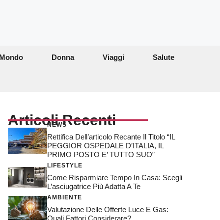
Mondo
Donna
Viaggi
Salute
Articoli Recenti
NEWS
Rettifica Dell’articolo Recante Il Titolo “IL
PEGGIOR OSPEDALE D’ITALIA, IL
PRIMO POSTO E’ TUTTO SUO”
LIFESTYLE
Come Risparmiare Tempo In Casa: Scegli
L’asciugatrice Più Adatta A Te
AMBIENTE
Valutazione Delle Offerte Luce E Gas:
Quali Fattori Considerare?