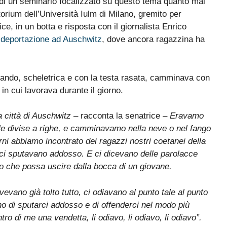
 di un seminario focalizzato su questo tema quanto mai
orium dell’Università Iulm di Milano, gremito per
ice, in un botta e risposta con il giornalista Enrico
a
deportazione ad Auschwitz
, dove ancora ragazzina ha
 quando, scheletrica e con la testa rasata, camminava con
 in cui lavorava durante il giorno.
 città di Auschwitz
– racconta la senatrice –
Eravamo
 le divise a righe, e camminavamo nella neve o nel fango
rni abbiamo incontrato dei ragazzi nostri coetanei della
ci sputavano addosso. E ci dicevano delle parolacce
gio che possa uscire dalla bocca di un giovane.
avevano già tolto tutto, ci odiavano al punto tale al punto
o di sputarci addosso e di offenderci nel modo più
ro di me una vendetta, li odiavo, li odiavo, li odiavo”.