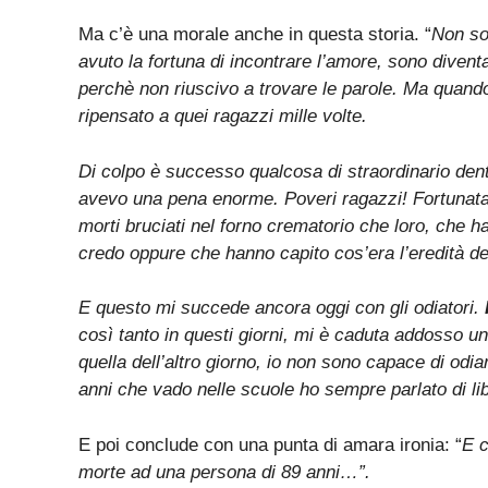
Ma c’è una morale anche in questa storia. “
Non so
avuto la fortuna di incontrare l’amore, sono dive
perchè non riuscivo a trovare le parole. Ma quando
ripensato a quei ragazzi mille volte.
Di colpo è successo qualcosa di straordinario dent
avevo una pena enorme. Poveri ragazzi! Fortunata i
morti bruciati nel forno crematorio che loro, che ha
credo oppure che hanno capito cos’era l’eredità del
E questo mi succede ancora oggi con gli odiatori.
I
così tanto in questi giorni, mi è caduta addosso un’
quella dell’altro giorno, io non sono capace di odi
anni che vado nelle scuole ho sempre parlato di lib
E poi conclude con una punta di amara ironia: “
E c
morte ad una persona di 89 anni…”.