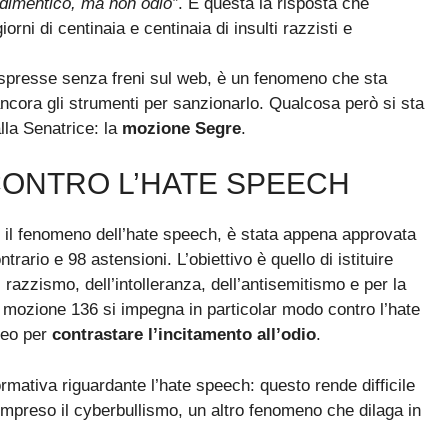
 dimentico, ma non odio”
. È questa la risposta che
iorni di centinaia e centinaia di insulti razzisti e
 espresse senza freni sul web, è un fenomeno che sta
cora gli strumenti per sanzionarlo. Qualcosa però si sta
lla Senatrice: la
mozione Segre
.
CONTRO L’HATE SPEECH
 il fenomeno dell’hate speech, è stata appena approvata
rario e 98 astensioni. L’obiettivo è quello di istituire
razzismo, dell’intolleranza, dell’antisemitismo e per la
 La mozione 136 si impegna in particolar modo contro l’hate
opeo per
contrastare l’incitamento all’odio
.
rmativa riguardante l’hate speech: questo rende difficile
preso il cyberbullismo, un altro fenomeno che dilaga in