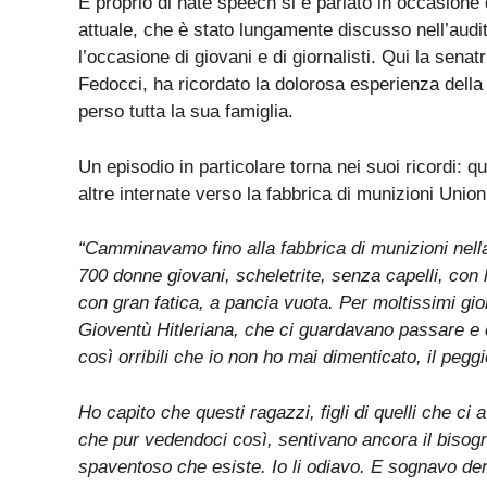
E proprio di hate speech si è parlato in occasione
attuale, che è stato lungamente discusso nell’audit
l’occasione di giovani e di giornalisti. Qui la senatr
Fedocci, ha ricordato la dolorosa esperienza dell
perso tutta la sua famiglia.
Un episodio in particolare torna nei suoi ricordi:
altre internate verso la fabbrica di munizioni Union
“Camminavamo fino alla fabbrica di munizioni nella
700 donne giovani, scheletrite, senza capelli, con
con gran fatica, a pancia vuota. Per moltissimi gio
Gioventù Hitleriana, che ci guardavano passare e 
così orribili che io non ho mai dimenticato, il peg
Ho capito che questi ragazzi, figli di quelli che ci 
che pur vedendoci così, sentivano ancora il bisogn
spaventoso che esiste. Io li odiavo. E sognavo dent