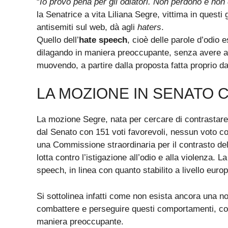
“
Io provo pena per gli odiatori. Non perdono e non
la
Senatrice a vita Liliana Segre, vittima in questi g
antisemiti sul web, dà agli
haters
.
Quello dell’
hate speech
, cioè delle parole d’odio
dilagando in maniera preoccupante, senza avere an
muovendo, a partire dalla proposta fatta proprio da
LA MOZIONE IN SENATO 
La mozione Segre, nata per cercare di contrastare
dal Senato con 151 voti favorevoli, nessun voto cont
una Commissione straordinaria per il contrasto del 
lotta contro l’istigazione all’odio e alla violenza.
speech, in linea con quanto stabilito a livello eur
Si sottolinea infatti come non esista ancora una no
combattere e perseguire questi comportamenti, com
maniera preoccupante.