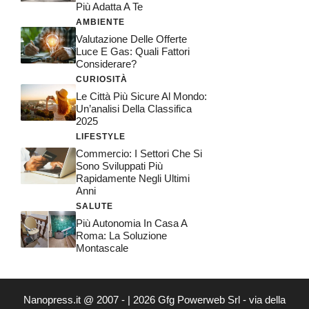
Più Adatta A Te
AMBIENTE
Valutazione Delle Offerte
Luce E Gas: Quali Fattori
Considerare?
CURIOSITÀ
Le Città Più Sicure Al Mondo:
Un’analisi Della Classifica
2025
LIFESTYLE
Commercio: I Settori Che Si
Sono Sviluppati Più
Rapidamente Negli Ultimi
Anni
SALUTE
Più Autonomia In Casa A
Roma: La Soluzione
Montascale
Nanopress.it @ 2007 - | 2026 Gfg Powerweb Srl - via della