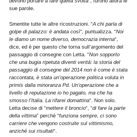
devono portare a fare quella svolta
“, furono allora le
sue parole.
Smentite tutte le altre ricostruzioni. “
A chi parla di
golpe di palazzo: è andata così
“, puntualizza. “
Noi
le diamo un nome diverso, democrazia interna
“,
dice, ed è per questo che torna sull’argomento del
passaggio di consegne con Letta. “
Non sopporto
che una bugia ripetuta diventi verità: la storia del
passaggio di consegne del 2014 non è come è stata
raccontata, è stata un’operazione politica voluta in
primis dalla minoranza Pd. Un’operazione che a
livello di reputazione io ho pagato, ma che ha
smosso l’Italia. La rifarei domattina
“. Non solo.
Letta decise di “
mettere il broncio
“, “
di fare la parte
della vittima
” perché “
funziona sempre, ci sono
carriere che vengono costruite sul vittimismo,
anziché sui risultati
“.