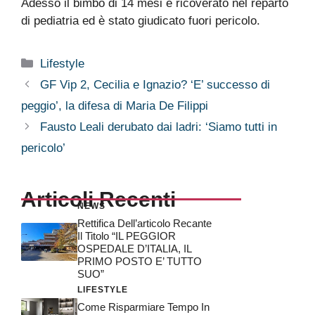
Adesso il bimbo di 14 mesi è ricoverato nel reparto
di pediatria ed è stato giudicato fuori pericolo.
Categorie
Lifestyle
GF Vip 2, Cecilia e Ignazio? ‘E’ successo di
peggio’, la difesa di Maria De Filippi
Fausto Leali derubato dai ladri: ‘Siamo tutti in
pericolo’
Articoli Recenti
NEWS
Rettifica Dell’articolo Recante
Il Titolo “IL PEGGIOR
OSPEDALE D’ITALIA, IL
PRIMO POSTO E’ TUTTO
SUO”
LIFESTYLE
Come Risparmiare Tempo In