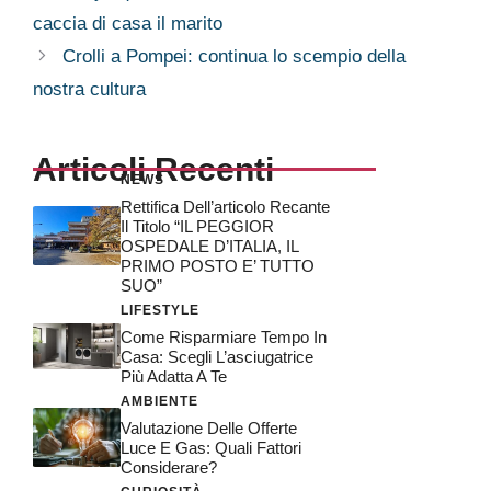
caccia di casa il marito
Crolli a Pompei: continua lo scempio della
nostra cultura
Articoli Recenti
NEWS
Rettifica Dell’articolo Recante
Il Titolo “IL PEGGIOR
OSPEDALE D’ITALIA, IL
PRIMO POSTO E’ TUTTO
SUO”
LIFESTYLE
Come Risparmiare Tempo In
Casa: Scegli L’asciugatrice
Più Adatta A Te
AMBIENTE
Valutazione Delle Offerte
Luce E Gas: Quali Fattori
Considerare?