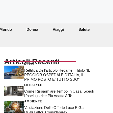
Mondo
Donna
Viaggi
Salute
Articoli Recenti
NEWS
Rettifica Dell’articolo Recante Il Titolo “IL
PEGGIOR OSPEDALE D’ITALIA, IL
PRIMO POSTO E’ TUTTO SUO”
LIFESTYLE
Come Risparmiare Tempo In Casa: Scegli
L’asciugatrice Più Adatta A Te
AMBIENTE
Valutazione Delle Offerte Luce E Gas:
Quali Fattori Considerare?