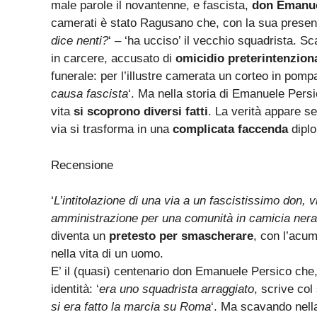
male parole il novantenne, e fascista,
don Emanue
camerati è stato Ragusano che, con la sua presenz
dice nenti?
‘ – ‘ha ucciso’ il vecchio squadrista. Sc
in carcere, accusato di
omicidio preterintenzion
funerale: per l’illustre camerata un corteo in po
causa fascista
‘. Ma nella storia di Emanuele Pers
vita
si scoprono diversi fatti
. La verità appare s
via si trasforma in una
complicata faccenda
dipl
Recensione
‘
L’intitolazione di una via a un fascistissimo don, 
amministrazione per una comunità in camicia ne
diventa un
pretesto per smascherare
, con l’acume
nella vita di un uomo.
E’ il (quasi) centenario don Emanuele Persico che
identità: ‘
era uno squadrista arraggiato
, scrive col
si era fatto la marcia su Roma
‘. Ma scavando nella 