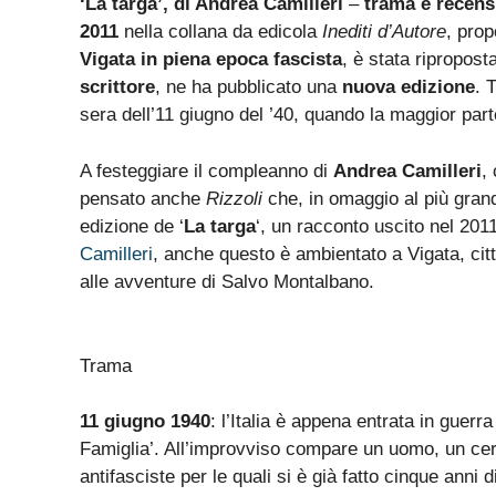
‘La targa’, di Andrea Camilleri
–
trama e recens
2011
nella collana da edicola
Inediti d’Autore
, pro
Vigata in piena epoca fascista
, è stata ripropos
scrittore
, ne ha pubblicato una
nuova edizione
. 
sera dell’11 giugno del ’40, quando la maggior parte
A festeggiare il compleanno di
Andrea Camilleri
,
pensato anche
Rizzoli
che, in omaggio al più grand
edizione de ‘
La targa
‘, un racconto uscito nel 2011
Camilleri
, anche questo è ambientato a Vigata, citt
alle avventure di Salvo Montalbano.
Trama
11 giugno 1940
: l’Italia è appena entrata in guerra
Famiglia’. All’improvviso compare un uomo, un ce
antifasciste per le quali si è già fatto cinque anni 