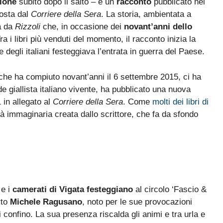
ione
subito dopo il salto – è un
racconto
pubblicato nel
posta dal
Corriere della Sera
. La storia, ambientata a
ta da
Rizzoli
che, in occasione dei
novant’anni dello
Tra i libri più venduti del momento, il racconto inizia la
 degli italiani festeggiava l’entrata in guerra del Paese.
 che ha compiuto novant’anni il 6 settembre 2015, ci ha
e giallista italiano vivente, ha pubblicato una nuova
 in allegato al
Corriere della Sera
. Come
molti dei libri di
à immaginaria creata dallo scrittore, che fa da sfondo
 e i
camerati di Vigata festeggiano
al circolo ‘Fascio &
rto
Michele Ragusano
, noto per le sue provocazioni
di confino. La sua presenza riscalda gli animi e tra urla e