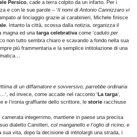
le Persico
, cade a terra colpito da un infarto. Per i
a e con le sue parole – ‘
Il nomi di Antonio Cannizzaro vi
ampato al linciaggio grazie ai carabinieri, Michele finisce
ale
. Intanto la città, scossa dalla notizia, organizza il
mpa magna ed una
targa celebrativa
come ‘
caduto per
ico non tutto sembra chiaro e scavando a fondo nella sua
empre più frammentaria e la semplice intitolazione di una
omatica…
vittima di un diffamatore e sovversivo, parrebbe ordinaria
ra…
‘, ed invece, come accade nel racconto ‘
La targa
‘,
 e l’ironia graffiante dello scrittore, le
storie
racchiuse
, camerata integerrimo, mantiene in paese una precisa
 suo dialetto Camilleri,
col manganello e l’oglio di ricino, e
sua vita, dopo la decisione di intitolargli una strada, i