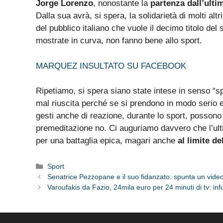
Jorge Lorenzo
, nonostante la
partenza dall’ulti
Dalla sua avrà, si spera, la solidarietà di molti altri
del pubblico italiano che vuole il decimo titolo del
mostrate in curva, non fanno bene allo sport.
MARQUEZ INSULTATO SU FACEBOOK
Ripetiamo, si spera siano state intese in senso “s
mal riuscita perché se si prendono in modo serio e
gesti anche di reazione, durante lo sport, possono
premeditazione no. Ci auguriamo davvero che l’u
per una battaglia epica, magari anche
al limite d
Categorie
Sport
Senatrice Pezzopane e il suo fidanzato: spunta un vid
Varoufakis da Fazio, 24mila euro per 24 minuti di tv: inf