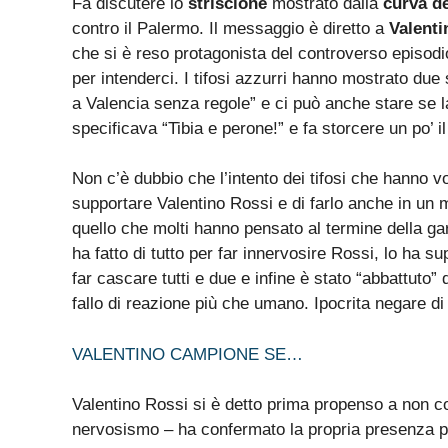
Fa discutere lo
striscione
mostrato dalla
curva de
contro il Palermo. Il messaggio è diretto a
Valenti
che si è reso protagonista del controverso episod
per intenderci. I tifosi azzurri hanno mostrato due s
a Valencia senza regole” e ci può anche stare se 
specificava “Tibia e perone!” e fa storcere un po’ i
Non c’è dubbio che l’intento dei tifosi che hanno v
supportare Valentino Rossi e di farlo anche in un
quello che molti hanno pensato al termine della 
ha fatto di tutto per far innervosire Rossi, lo ha s
far cascare tutti e due e infine è stato “abbattuto
fallo di reazione più che umano. Ipocrita negare di
VALENTINO CAMPIONE SE…
Valentino Rossi si è detto prima propenso a non cor
nervosismo – ha confermato la propria presenza pe