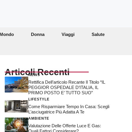
Mondo
Donna
Viaggi
Salute
Articoli Recenti
NEWS
Rettifica Dell’articolo Recante Il Titolo “IL
PEGGIOR OSPEDALE D’ITALIA, IL
PRIMO POSTO E’ TUTTO SUO”
LIFESTYLE
Come Risparmiare Tempo In Casa: Scegli
L’asciugatrice Più Adatta A Te
AMBIENTE
Valutazione Delle Offerte Luce E Gas:
Quali Fattori Considerare?