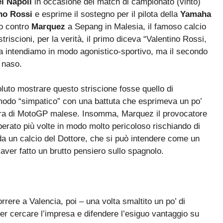
l Napoli
in occasione del match di campionato (vinto)
no Rossi
e esprime il sostegno per il pilota della
Yamaha
io contro
Marquez
a Sepang in Malesia, il famoso calcio
triscioni, per la verità, il primo diceva “Valentino Rossi,
la intendiamo in modo agonistico-sportivo, ma il secondo
l naso.
oluto mostrare questo striscione fosse quello di
 modo “simpatico” con una battuta che esprimeva un po’
gara di MotoGP malese. Insomma, Marquez il provocatore
uperato più volte in modo molto pericoloso rischiando di
” da un calcio del Dottore, che si può intendere come un
 aver fatto un brutto pensiero sullo spagnolo.
rere a Valencia, poi – una volta smaltito un po’ di
r cercare l’impresa e difendere l’esiguo vantaggio su