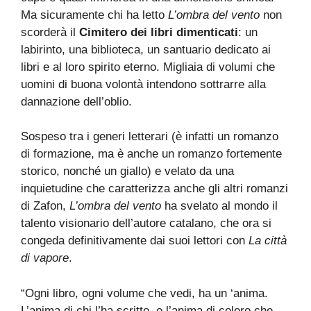
Ma sicuramente chi ha letto
L’ombra del vento
non
scorderà il
Cimitero dei libri dimenticati
: un
labirinto, una biblioteca, un santuario dedicato ai
libri e al loro spirito eterno. Migliaia di volumi che
uomini di buona volontà intendono sottrarre alla
dannazione dell’oblio.
Sospeso tra i generi letterari (è infatti un romanzo
di formazione, ma è anche un romanzo fortemente
storico, nonché un giallo) e velato da una
inquietudine che caratterizza anche gli altri romanzi
di Zafon,
L’ombra del vento
ha svelato al mondo il
talento visionario dell’autore catalano, che ora si
congeda definitivamente dai suoi lettori con
La città
di vapore
.
“Ogni libro, ogni volume che vedi, ha un ‘anima.
L’anima di chi l’ha scritto, e l’anima di coloro che