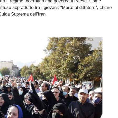
tto il regime teocratico che governa il Paese. Come
 diffuso soprattutto tra i giovani: “Morte al dittatore”, chiaro
Guida Suprema dell’Iran.