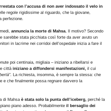
restata con l’accusa di non aver indossato il velo in
e regole rigidissime al riguardo, che la giovane,
a perfezione.
amedi,
annuncia la morte di Mahsa.
Il motivo? Secondo
ne sarebbe stata picchiata così forte da aver avuto un
itori in lacrime nei corridoi dell’ospedale inizia a fare il
ute poi centinaia, migliaia – iniziano a ribellarsi e
e città
iniziano a diffondersi manifestazioni,
il cui
ibertà”.
La richiesta, insomma, è sempre la stessa: che
itiche e che finalmente possa regnare davvero la
la di Mahsa
è stata solo la punta dell’iceberg,
perché la
o piano piano adesso. Probabilmente
il bersaglio dei