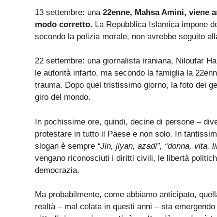
13 settembre: una
22enne, Mahsa Amini, viene ar
modo corretto.
La Repubblica Islamica impone dell
secondo la polizia morale, non avrebbe seguito all
22 settembre: una giornalista iraniana, Niloufar H
le autorità infarto, ma secondo la famiglia la 22en
trauma. Dopo quel tristissimo giorno, la foto dei gen
giro del mondo.
In pochissime ore, quindi, decine di persone – diven
protestare in tutto il Paese e non solo. In tantissim
slogan è sempre
“Jin, jiyan, azadi”, “donna, vita, l
vengano riconosciuti i diritti civili, le libertà pol
democrazia.
Ma probabilmente, come abbiamo anticipato, quel
realtà – mal celata in questi anni – sta emergend