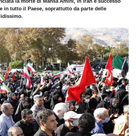
nciata la morte di Mahsa Amini, in Iran è successo
e in tutto il Paese, soprattutto da parte delle
lidissimo.