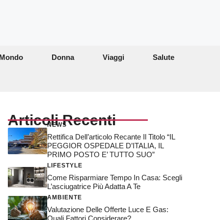
Mondo
Donna
Viaggi
Salute
Articoli Recenti
NEWS
Rettifica Dell’articolo Recante Il Titolo “IL
PEGGIOR OSPEDALE D’ITALIA, IL
PRIMO POSTO E’ TUTTO SUO”
LIFESTYLE
Come Risparmiare Tempo In Casa: Scegli
L’asciugatrice Più Adatta A Te
AMBIENTE
Valutazione Delle Offerte Luce E Gas:
Quali Fattori Considerare?