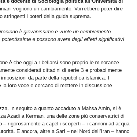
a e docente di Sociologia politica all’Università di
 iraniani vogliono un cambiamento. Vorrebbero poter dire
 stringenti i poteri della guida suprema.
o iraniano è giovanissimo e vuole un cambiamento
 potentissime e possono avere degli effetti significativi
one è che oggi a ribellarsi sono proprio le minoranze
mente considerati cittadini di serie B e probabilmente
imposizioni da parte della repubblica islamica. I
re la loro voce e cercano di mettere in discussione
za, in seguito a quanto accaduto a Mahsa Amin, si è
azza Azadi a Kerman, una delle zone più conservatrici di
to – rigorosamente a capelli scoperti – i cannoni ad acqua
utorità. E ancora, altre a Sari – nel Nord dell’Iran – hanno