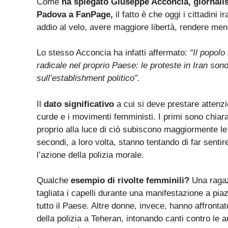
Come
ha spiegato Giuseppe Acconcia, giornalist
Padova a FanPage,
il fatto è che oggi i cittadini
addio al velo, avere maggiore libertà, rendere meno
Lo stesso Acconcia ha infatti affermato:
“Il popol
radicale nel proprio Paese: le proteste in Iran sono
sull’establishment politico”.
Il
dato significativo
a cui si deve prestare attenzi
curde e i movimenti femministi. I primi sono chiara
proprio alla luce di ciò subiscono maggiormente le 
secondi, a loro volta, stanno tentando di far senti
l’azione della polizia morale.
Qualche
esempio di rivolte femminili?
Una ragaz
tagliata i capelli durante una manifestazione a pi
tutto il Paese. Altre donne, invece, hanno affronta
della polizia a Teheran, intonando canti contro le a