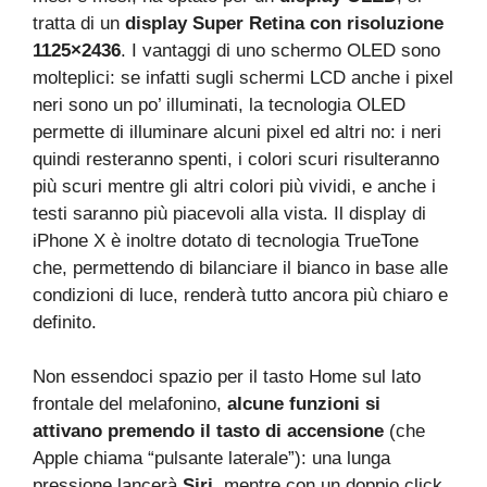
tratta di un
display Super Retina con risoluzione
1125×2436
. I vantaggi di uno schermo OLED sono
molteplici: se infatti sugli schermi LCD anche i pixel
neri sono un po’ illuminati, la tecnologia OLED
permette di illuminare alcuni pixel ed altri no: i neri
quindi resteranno spenti, i colori scuri risulteranno
più scuri mentre gli altri colori più vividi, e anche i
testi saranno più piacevoli alla vista. Il display di
iPhone X è inoltre dotato di tecnologia TrueTone
che, permettendo di bilanciare il bianco in base alle
condizioni di luce, renderà tutto ancora più chiaro e
definito.
Non essendoci spazio per il tasto Home sul lato
frontale del melafonino,
alcune funzioni si
attivano premendo il tasto di accensione
(che
Apple chiama “pulsante laterale”): una lunga
pressione lancerà
Siri
, mentre con un doppio click