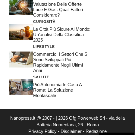
Valutazione Delle Offerte
Luce E Gas: Quali Fattori
Considerare?
CURIOSITÀ
Le Città Più Sicure Al Mondo:
Un’analisi Della Classifica
2025
LIFESTYLE
Commercio: I Settori Che Si
Sono Sviluppati Più
Rapidamente Negli Ultimi
Anni
SALUTE
Più Autonomia In Casa A
Roma: La Soluzione
Montascale
Nanopress.it @ 2007 - | 2026 Gfg Powerweb Srl - via della
Batteria Nomentana, 26 - Roma
Privacy Policy
-
Disclaimer
-
Redazione