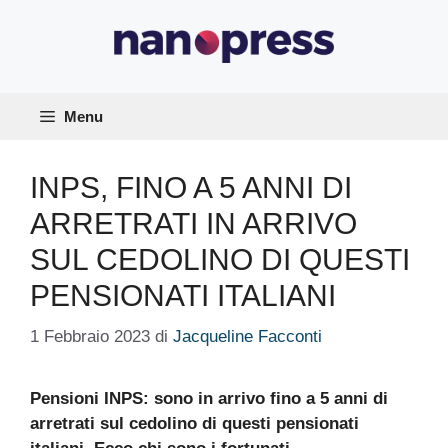
Vai
al
contenuto
Menu
INPS, FINO A 5 ANNI DI
ARRETRATI IN ARRIVO
SUL CEDOLINO DI QUESTI
PENSIONATI ITALIANI
1 Febbraio 2023
di
Jacqueline Facconti
Pensioni INPS: sono in arrivo fino a 5 anni di
arretrati sul cedolino di questi pensionati