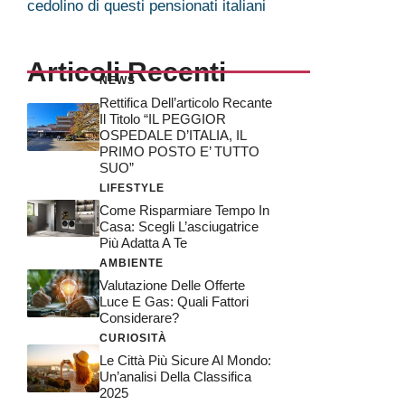
cedolino di questi pensionati italiani
Articoli Recenti
NEWS
Rettifica Dell’articolo Recante
Il Titolo “IL PEGGIOR
OSPEDALE D’ITALIA, IL
PRIMO POSTO E’ TUTTO
SUO”
LIFESTYLE
Come Risparmiare Tempo In
Casa: Scegli L’asciugatrice
Più Adatta A Te
AMBIENTE
Valutazione Delle Offerte
Luce E Gas: Quali Fattori
Considerare?
CURIOSITÀ
Le Città Più Sicure Al Mondo:
Un’analisi Della Classifica
2025