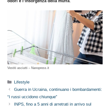
odori e l’insorgenza della muffa
.
Vestiti asciutti – Nanopress.it
Categorie
Lifestyle
Guerra in Ucraina, continuano i bombardamenti:
“I russi uccidono chiunque”
INPS, fino a 5 anni di arretrati in arrivo sul