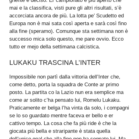
gnente è deciso. Er campionato è più aperto che
mai e la classifica, visti pure gli altri risultati, s’è
accorciata ancora de più. La lotta pe’ Scudetto ed
Europa non è mai sata così aperta e sarà così fino
alla fine (speramo). Comunque sta settimana non è
successo mica solo questo, me pare ovvio. Ecco
tutto er mejo della settimana calcistica.
LUKAKU TRASCINA L’INTER
Impossibile non partì dalla vittoria dell’Inter che,
come detto, porta la squadra de Conte ar primo
posto. La partita co la Lazio nun era semplice ma
come ar solito c’ha pensato lui, Romelu Lukaku.
Praticamente er belga l’ha vinta da solo, i compagni
se lo so guardato mentre faceva er bello e er
cattivo tempo. La cosa che fa più ride è che la
giocata più bella e straripante è stata quella
dell’unico goal che alla fine non ha segnato lui. Ma