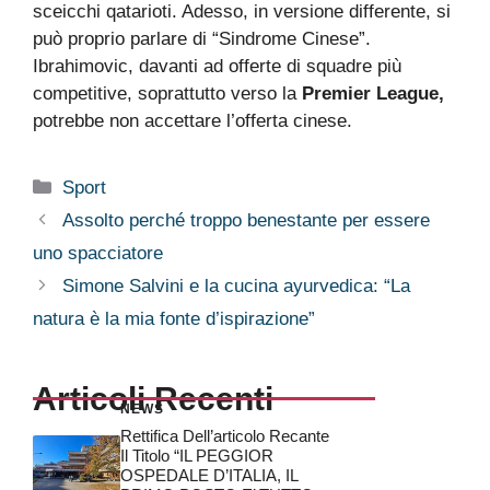
sceicchi qatarioti. Adesso, in versione differente, si
può proprio parlare di “Sindrome Cinese”.
Ibrahimovic, davanti ad offerte di squadre più
competitive, soprattutto verso la
Premier League,
potrebbe non accettare l’offerta cinese.
Categorie
Sport
Assolto perché troppo benestante per essere
uno spacciatore
Simone Salvini e la cucina ayurvedica: “La
natura è la mia fonte d’ispirazione”
Articoli Recenti
NEWS
Rettifica Dell’articolo Recante
Il Titolo “IL PEGGIOR
OSPEDALE D’ITALIA, IL