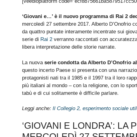
[veedioplatform code=”ecf8b75661ba5879517cc50
‘Giovani e…’ è il nuovo programma di Rai 2 dedi
mercoledì 27 settembre 2017. Alberto D’Onofrio con
da quattro puntate interamente incentrate sui giovan
serie di
Rai 2
verranno raccontati con accuratezza 
libera interpretazione delle storie narrate.
La nuova
serie condotta da Alberto D’Onofrio al
questo incerto Paese si presenta con una narrazio
protagonisti nati tra il 1985 e il 1997 tra il loro ra
più italiani al mondo – con la religione, con lo spo
tabù e di cui solitamente è difficile parlare.
Leggi anche:
Il Collegio 2, esperimento sociale uti
‘GIOVANI E LONDRA’: LA 
MERCOLEDÌ 27 SETTEMB