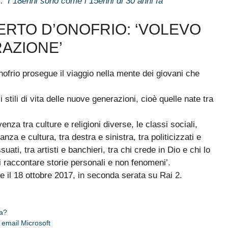
: ‘I 18enni sono come i 15enni di 30 anni fa’
BERTO D’ONOFRIO: ‘VOLEVO
AZIONE’
nofrio prosegue il viaggio nella mente dei giovani che
 stili di vita delle nuove generazioni, cioè quelle nate tra
.
enza tra culture e religioni diverse, le classi sociali,
nza e cultura, tra destra e sinistra, tra politicizzati e
suati, tra artisti e banchieri, tra chi crede in Dio e chi lo
raccontare storie personali e non fenomeni’.
 e il 18 ottobre 2017, in seconda serata su Rai 2.
ia?
email Microsoft