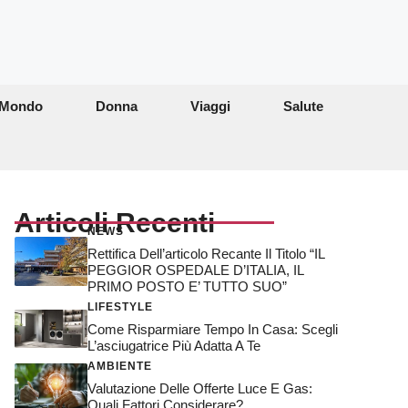
Mondo
Donna
Viaggi
Salute
Articoli Recenti
NEWS
Rettifica Dell’articolo Recante Il Titolo “IL
PEGGIOR OSPEDALE D’ITALIA, IL
PRIMO POSTO E’ TUTTO SUO”
LIFESTYLE
Come Risparmiare Tempo In Casa: Scegli
L’asciugatrice Più Adatta A Te
AMBIENTE
Valutazione Delle Offerte Luce E Gas:
Quali Fattori Considerare?