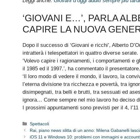
Leggi anche:
Giovani d’oggi adulti sempre più tardi
‘GIOVANI E…’, PARLA AL
CAPIRE LA NUOVA GENER
Dopo il successo di ‘Giovani e ricchi’, Alberto D’O
intratterà i telespettatori in quattro diverse serate.
‘Volevo capire i ragionamenti, i comportamenti e gli
il 1985 ed il 1997.’, ha commentato il presentatore
‘Il loro modo di vedere il mondo, il lavoro, la conviv
l’eterna divisione tra ricchezza e povertà, tra ignora
disimpegnati, tra belli e brutti, tra sessuati ed ases
ignora… Come sempre nel mio lavoro ho deciso di 
I prossimi appuntamenti sono previsti per il 4, l’11
Categorie
Spettacoli
Rai, piano news slitta di un anno: Milena Gabanelli lasc
iOS 11 e Windows 10: problemi con immagini e account 