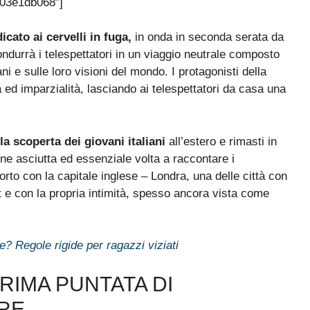
03e1db068″]
cato ai cervelli in fuga,
in onda in seconda serata da
durrà i telespettatori in un viaggio neutrale composto
i e sulle loro visioni del mondo. I protagonisti della
ed imparzialità, lasciando ai telespettatori da casa una
la scoperta dei giovani italiani
all’estero e rimasti in
ne asciutta ed essenziale volta a raccontare i
pporto con la capitale inglese – Londra, una delle città con
rt e con la propria intimità, spesso ancora vista come
le? Regole rigide per ragazzi viziati
PRIMA PUNTATA DI
RE