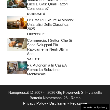
Luce E Gas: Quali Fattori
Considerare?
CURIOSITÀ
Le Città Più Sicure Al Mondo:
Un’analisi Della Classifica
2025
LIFESTYLE
Commercio: I Settori Che Si
Sono Sviluppati Più
Rapidamente Negli Ultimi
Anni
SALUTE
Più Autonomia In Casa A
Roma: La Soluzione
Montascale
Nanopress.it @ 2007 - | 2026 Gfg Powerweb Srl - via della
Batteria Nomentana, 26 - Roma
Privacy Policy
-
Disclaimer
-
Redazione
Impostazioni privacy