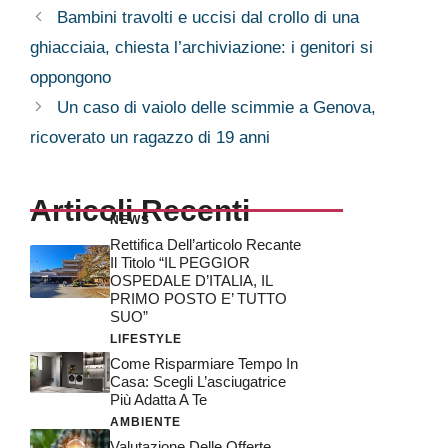
Bambini travolti e uccisi dal crollo di una
ghiacciaia, chiesta l’archiviazione: i genitori si
oppongono
Un caso di vaiolo delle scimmie a Genova,
ricoverato un ragazzo di 19 anni
Articoli Recenti
NEWS
Rettifica Dell’articolo Recante
Il Titolo “IL PEGGIOR
OSPEDALE D’ITALIA, IL
PRIMO POSTO E’ TUTTO
SUO”
LIFESTYLE
Come Risparmiare Tempo In
Casa: Scegli L’asciugatrice
Più Adatta A Te
AMBIENTE
Valutazione Delle Offerte