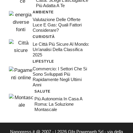
Casa: Scegli L’asciugatrice
Più Adatta A Te
AMBIENTE
Valutazione Delle Offerte
Luce E Gas: Quali Fattori
Considerare?
CURIOSITÀ
Le Città Più Sicure Al Mondo:
Un’analisi Della Classifica
2025
LIFESTYLE
Commercio: I Settori Che Si
Sono Sviluppati Più
Rapidamente Negli Ultimi
Anni
SALUTE
Più Autonomia In Casa A
Roma: La Soluzione
Montascale
Nanopress.it @ 2007 - | 2026 Gfg Powerweb Srl - via della