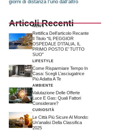
giorni di distanza l’uno dall’altro
Articoli Recenti
NEWS
Rettifica Dell’articolo Recante
Il Titolo “IL PEGGIOR
OSPEDALE D’ITALIA, IL
PRIMO POSTO E’ TUTTO
SUO”
LIFESTYLE
Come Risparmiare Tempo In
Casa: Scegli L’asciugatrice
Più Adatta A Te
AMBIENTE
Valutazione Delle Offerte
Luce E Gas: Quali Fattori
Considerare?
CURIOSITÀ
Le Città Più Sicure Al Mondo:
Un’analisi Della Classifica
2025