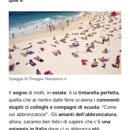
qual è.
Spiaggia di Chioggia- Nanopress.it
Il
sogno
di molti, in
estate
, è la
tintarella perfetta
,
quella che al rientro dalle ferie scatena i
commenti
stupiti
di
colleghi e compagni di scuola
: “Come
sei abbronzato/a!”. Gli
amanti dell’abbronzatura
,
allora, saranno ben felici di sapere che c’è
una
spiaggia in Italia
dove ci si abbronza
più