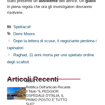
stato presente un
assistente
dell’attrice. Un
giallo
in piena regola che ora gli investigatori dovranno
risolvere.
Categorie
Spettacoli
Tag
Demi Moore
Dopo la lettera di scuse, il negoziante perdona i
rapinatori
Raghad, 11 anni morta per uno spietato ordine
degli scafisti
Articoli Recenti
NEWS
Rettifica Dell’articolo Recante
Il Titolo “IL PEGGIOR
OSPEDALE D’ITALIA, IL
PRIMO POSTO E’ TUTTO
SUO”