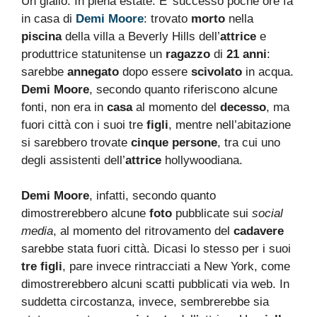
Un giallo. In piena estate. E’ successo poche ore fa
in casa di
Demi Moore
: trovato
morto
nella
piscina
della villa a Beverly Hills dell’
attrice
e
produttrice statunitense un
ragazzo
di
21 anni
:
sarebbe
annegato
dopo essere
scivolato
in acqua.
Demi Moore
, secondo quanto riferiscono alcune
fonti, non era in
casa
al momento del
decesso
, ma
fuori città con i suoi tre
figli
, mentre nell’abitazione
si sarebbero trovate
cinque persone
, tra cui uno
degli assistenti dell’
attrice
hollywoodiana.
Demi Moore
, infatti, secondo quanto
dimostrerebbero alcune
foto
pubblicate sui
social
media
, al momento del ritrovamento del
cadavere
sarebbe stata fuori città. Dicasi lo stesso per i suoi
tre figli
, pare invece rintracciati a New York, come
dimostrerebbero alcuni scatti pubblicati via web. In
suddetta circostanza, invece, sembrerebbe sia