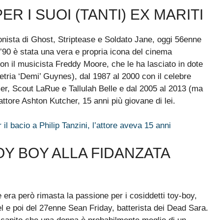
R I SUOI (TANTI) EX MARITI
onista di Ghost, Striptease e Soldato Jane, oggi 56enne
’90 è stata una vera e propria icona del cinema
con il musicista Freddy Moore, che le ha lasciato in dote
etria ‘Demi’ Guynes), dal 1987 al 2000 con il celebre
umer, Scout LaRue e Tallulah Belle e dal 2005 al 2013 (ma
 attore Ashton Kutcher, 15 anni più giovane di lei.
l bacio a Philip Tanzini, l’attore aveva 15 anni
OY BOY ALLA FIDANZATA
era però rimasta la passione per i cosiddetti toy-boy,
el e poi del 27enne Sean Friday, batterista dei Dead Sara.