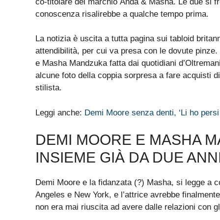
co-titolare del marchio Anda & Masha. Le due si fr
conoscenza risalirebbe a qualche tempo prima.
La notizia è uscita a tutta pagina sui tabloid brita
attendibilità, per cui va presa con le dovute pinz
e Masha Mandzuka fatta dai quotidiani d’Oltrema
alcune foto della coppia sorpresa a fare acquisti di
stilista.
Leggi anche:
Demi Moore senza denti, ‘Li ho persi
DEMI MOORE E MASHA 
INSIEME GIÀ DA DUE ANN
Demi Moore e la fidanzata (?) Masha, si legge a c
Angeles e New York, e l’attrice avrebbe finalmente 
non era mai riuscita ad avere dalle relazioni con gl