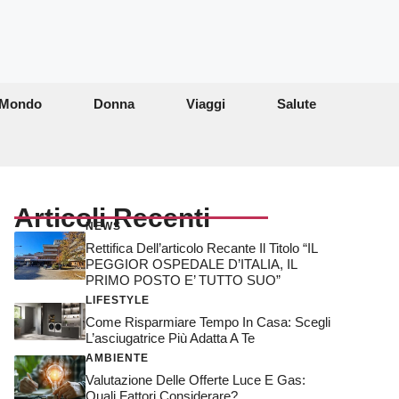
Mondo
Donna
Viaggi
Salute
Articoli Recenti
NEWS
Rettifica Dell’articolo Recante Il Titolo “IL
PEGGIOR OSPEDALE D’ITALIA, IL
PRIMO POSTO E’ TUTTO SUO”
LIFESTYLE
Come Risparmiare Tempo In Casa: Scegli
L’asciugatrice Più Adatta A Te
AMBIENTE
Valutazione Delle Offerte Luce E Gas:
Quali Fattori Considerare?