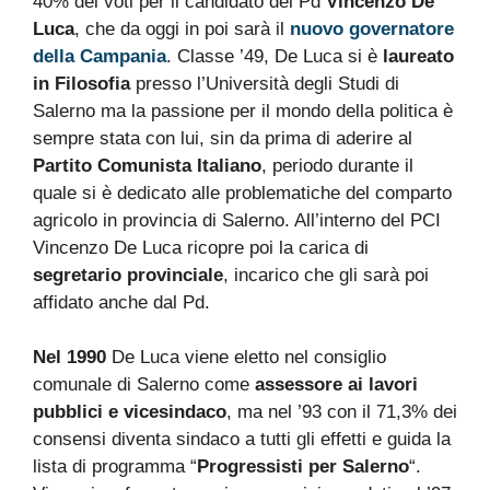
40% dei voti per il candidato del Pd
Vincenzo De
Luca
, che da oggi in poi sarà il
nuovo governatore
della Campania
. Classe ’49, De Luca si è
laureato
in Filosofia
presso l’Università degli Studi di
Salerno ma la passione per il mondo della politica è
sempre stata con lui, sin da prima di aderire al
Partito Comunista Italiano
, periodo durante il
quale si è dedicato alle problematiche del comparto
agricolo in provincia di Salerno. All’interno del PCI
Vincenzo De Luca ricopre poi la carica di
segretario provinciale
, incarico che gli sarà poi
affidato anche dal Pd.
Nel 1990
De Luca viene eletto nel consiglio
comunale di Salerno come
assessore ai lavori
pubblici e vicesindaco
, ma nel ’93 con il 71,3% dei
consensi diventa sindaco a tutti gli effetti e guida la
lista di programma “
Progressisti per Salerno
“.