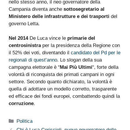
nello stesso anno, il neo governatore della
Campania diventa anche
sottosegretario al
Ministero delle infrastrutture e dei trasporti
del
governo Letta.
Nel 2014
De Luca vince le
primarie del
centrosinistra
per la presidenza della Regione con
il 52% dei voti, diventando il
candidato del Pd per le
regionali di quest’anno
. Lo slogan della sua
campagna elettorale è “
Mai Più Ultimi
“, forte della
volontà di riconquista dei primati campani in ogni
settore. Secondo quanto dichiarato, la volontà è
quella di adottare un modello corretto, trasparente
ed efficace dei fondi europei, combattendo quindi la
corruzione
.
Categorie
Politica
Chi è Luca Ceriscioli, nuovo governatore delle