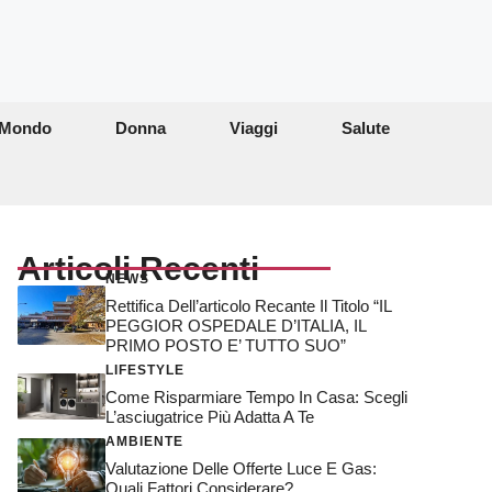
Mondo
Donna
Viaggi
Salute
Articoli Recenti
NEWS
Rettifica Dell’articolo Recante Il Titolo “IL
PEGGIOR OSPEDALE D’ITALIA, IL
PRIMO POSTO E’ TUTTO SUO”
LIFESTYLE
Come Risparmiare Tempo In Casa: Scegli
L’asciugatrice Più Adatta A Te
AMBIENTE
Valutazione Delle Offerte Luce E Gas:
Quali Fattori Considerare?