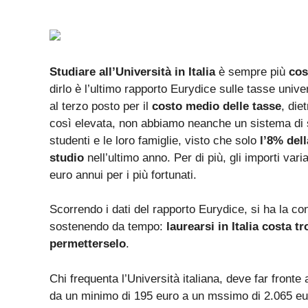
Studiare all’Università in Italia
è sempre più
cos
dirlo è l’ultimo rapporto Eurydice sulle tasse unive
al terzo posto per il
costo medio delle tasse
, die
così elevata, non abbiamo neanche un sistema di s
studenti e le loro famiglie, visto che solo
l’8% del
studio
nell’ultimo anno. Per di più, gli importi va
euro annui per i più fortunati.
Scorrendo i dati del rapporto Eurydice, si ha la c
sostenendo da tempo:
laurearsi in Italia costa
permetterselo
.
Chi frequenta l’Università italiana, deve far front
da un minimo di 195 euro a un mssimo di 2.065 euro