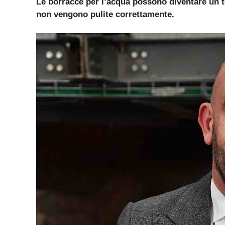
Le borracce per l’acqua possono diventare un te
non vengono pulite correttamente.