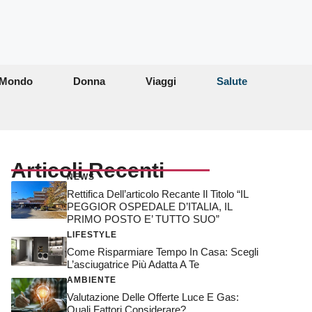
Mondo
Donna
Viaggi
Salute
Articoli Recenti
NEWS
Rettifica Dell’articolo Recante Il Titolo “IL
PEGGIOR OSPEDALE D’ITALIA, IL
PRIMO POSTO E’ TUTTO SUO”
LIFESTYLE
Come Risparmiare Tempo In Casa: Scegli
L’asciugatrice Più Adatta A Te
AMBIENTE
Valutazione Delle Offerte Luce E Gas:
Quali Fattori Considerare?