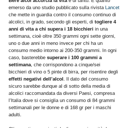
Bere alcol accorcia la vita
e di tanto. È quanto
emerso da uno studio pubblicato sulla rivista
Lancet
che mette in guardia contro il consumo continuo di
alcolici, in grado, secondo gli esperti, di
togliere 4
anni di vita a chi supera i 18 bicchieri
in una
settimana, cioè oltre 350 grammi ogni sette giorni,
uno o due anni in meno invece per chi ha un
consumo medio intorno ai 200-350 grammi. In ogni
caso, basterebbe
superare i 100 grammi a
settimana
, che corrispondono a cinque/sei
bicchieri di vino o 5 pinte di birra, per risentire degli
effetti negativi dell’alcol
. Il dato del consumo
sicuro sarebbe dunque al di sotto della media di
alcolici raccomandata da diversi Paesi, compresa
l’Italia dove si consiglia un consumo di 84 grammi
settimanali per le donne e di 168 gr per i maschi
adulti.