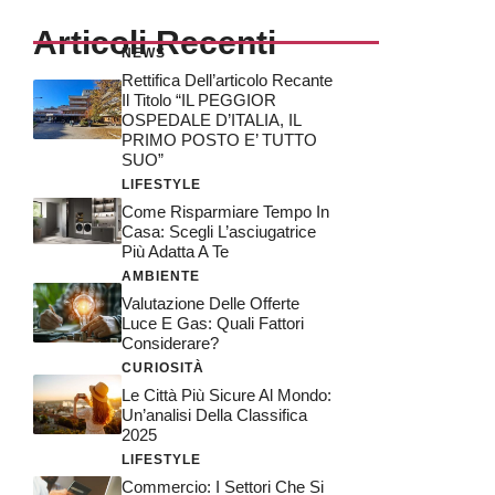
Articoli Recenti
NEWS
Rettifica Dell’articolo Recante
Il Titolo “IL PEGGIOR
OSPEDALE D’ITALIA, IL
PRIMO POSTO E’ TUTTO
SUO”
LIFESTYLE
Come Risparmiare Tempo In
Casa: Scegli L’asciugatrice
Più Adatta A Te
AMBIENTE
Valutazione Delle Offerte
Luce E Gas: Quali Fattori
Considerare?
CURIOSITÀ
Le Città Più Sicure Al Mondo:
Un’analisi Della Classifica
2025
LIFESTYLE
Commercio: I Settori Che Si