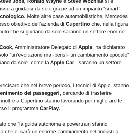
teve Jobs, Ronald Wayne e Steve Wozniak
si è
isse a guidarsi da solo grazie ad un impianto “smart”,
ecnologico
. Molte altre case automobilistiche, Mercedes
esso obiettivo dell’azienda di
Cupertino
che, nella figura
 auto che si guidano da sole saranno un settore enorme”.
 Cook
, Amministratore Delegato di
Apple
, ha dichiarato
on solo “un’evoluzione ma -bensì- un cambiamento epocale”
idano da sole -come la
Apple Car
– saranno un settore
precisare che nel breve periodo, i tecnici di Apple, stanno
ttenimento dei passeggeri,
cercando di trasferire
 inoltre a Cupertino stanno lavorando per migliorare le
verso il programma
CarPlay
.
mato che “la guida autonoma e powertrain stanno
ra che ci sarà un enorme cambiamento nell’industria