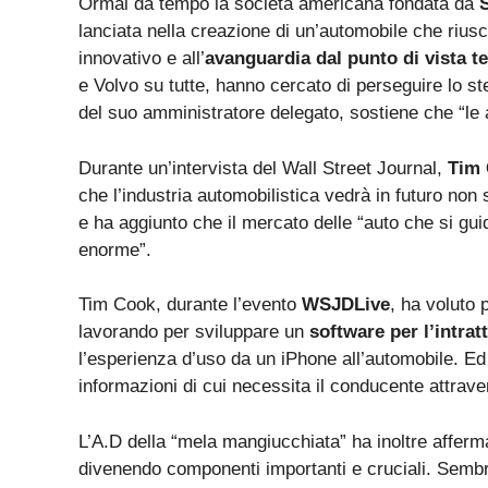
Ormai da tempo la società americana fondata da
S
lanciata nella creazione di un’automobile che riusc
innovativo e all’
avanguardia dal punto di vista t
e Volvo su tutte, hanno cercato di perseguire lo st
del suo amministratore delegato, sostiene che “le
Durante un’intervista del Wall Street Journal,
Tim
che l’industria automobilistica vedrà in futuro n
e ha aggiunto che il mercato delle “auto che si gu
enorme”.
Tim Cook, durante l’evento
WSJDLive
, ha voluto 
lavorando per sviluppare un
software per l’intra
l’esperienza d’uso da un iPhone all’automobile. Ed
informazioni di cui necessita il conducente attra
L’A.D della “mela mangiucchiata” ha inoltre affer
divenendo componenti importanti e cruciali. Semb