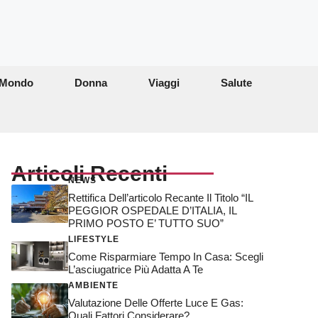
Mondo
Donna
Viaggi
Salute
Articoli Recenti
NEWS
Rettifica Dell’articolo Recante Il Titolo “IL
PEGGIOR OSPEDALE D’ITALIA, IL
PRIMO POSTO E’ TUTTO SUO”
LIFESTYLE
Come Risparmiare Tempo In Casa: Scegli
L’asciugatrice Più Adatta A Te
AMBIENTE
Valutazione Delle Offerte Luce E Gas:
Quali Fattori Considerare?