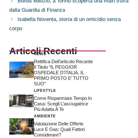
Bonus edilizio, a Torino scoperta una maxi truffa
dalla Guardia di Finanza
Isabella Noventa, storia di un omicidio senza
corpo
Articoli Recenti
NEWS
Rettifica Dell’articolo Recante
Il Titolo “IL PEGGIOR
OSPEDALE D’ITALIA, IL
PRIMO POSTO E’ TUTTO
SUO”
LIFESTYLE
Come Risparmiare Tempo In
Casa: Scegli L’asciugatrice
Più Adatta A Te
AMBIENTE
Valutazione Delle Offerte
Luce E Gas: Quali Fattori
Considerare?