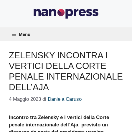
Vai
al
contenuto
Menu
ZELENSKY INCONTRA I
VERTICI DELLA CORTE
PENALE INTERNAZIONALE
DELL’AJA
4 Maggio 2023
di
Daniela Caruso
Incontro tra Zelensky e i vertici della Corte
penale internazionale dell’Aja: previsto un