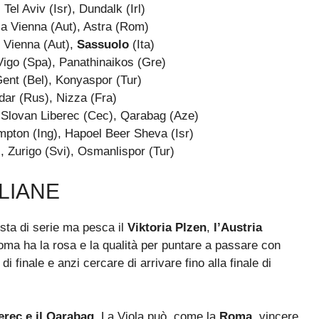
el Aviv (Isr), Dundalk (Irl)
ria Vienna (Aut), Astra (Rom)
d Vienna (Aut),
Sassuolo
(Ita)
Vigo (Spa), Panathinaikos (Gre)
ent (Bel), Konyaspor (Tur)
dar (Rus), Nizza (Fra)
, Slovan Liberec (Cec), Qarabag (Aze)
mpton (Ing), Hapoel Beer Sheva (Isr)
, Zurigo (Svi), Osmanlispor (Tur)
ALIANE
ta di serie ma pesca il
Viktoria Plzen
,
l’Austria
ma ha la rosa e la qualità per puntare a passare con
i finale e anzi cercare di arrivare fino alla finale di
berec e il Qarabag
. La Viola può, come la
Roma
, vincere