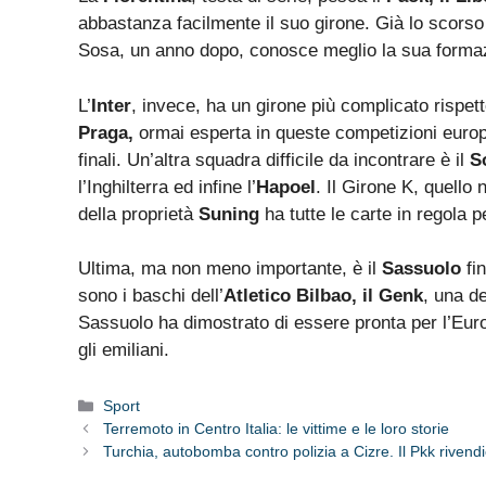
abbastanza facilmente il suo girone. Già lo scorso
Sosa, un anno dopo, conosce meglio la sua forma
L’
Inter
, invece, ha un girone più complicato rispet
Praga,
ormai esperta in queste competizioni europe
finali. Un’altra squadra difficile da incontrare è il
S
l’Inghilterra ed infine l’
Hapoel
. Il Girone K, quello
della proprietà
Suning
ha tutte le carte in regola p
Ultima, ma non meno importante, è il
Sassuolo
fin
sono i baschi dell’
Atletico Bilbao, il Genk
, una d
Sassuolo ha dimostrato di essere pronta per l’Eur
gli emiliani.
Categorie
Sport
Terremoto in Centro Italia: le vittime e le loro storie
Turchia, autobomba contro polizia a Cizre. Il Pkk rivend