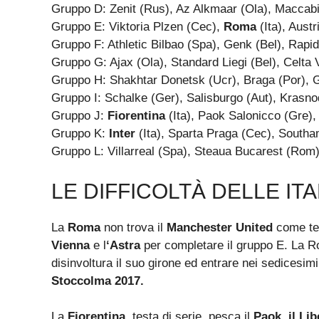
Gruppo D: Zenit (Rus), Az Alkmaar (Ola), Maccabi T
Gruppo E: Viktoria Plzen (Cec),
Roma
(Ita), Aust
Gruppo F: Athletic Bilbao (Spa), Genk (Bel), Rapi
Gruppo G: Ajax (Ola), Standard Liegi (Bel), Celta 
Gruppo H: Shakhtar Donetsk (Ucr), Braga (Por), G
Gruppo I: Schalke (Ger), Salisburgo (Aut), Krasno
Gruppo J:
Fiorentina
(Ita), Paok Salonicco (Gre)
Gruppo K:
Inter
(Ita), Sparta Praga (Cec), Southa
Gruppo L: Villarreal (Spa), Steaua Bucarest (Rom)
LE DIFFICOLTÀ DELLE IT
La
Roma
non trova il
Manchester United
come tes
Vienna
e l
‘Astra
per completare il gruppo E. La Ro
disinvoltura il suo girone ed entrare nei sedicesimi d
Stoccolma 2017.
La
Fiorentina
, testa di serie, pesca il
Paok, il Li