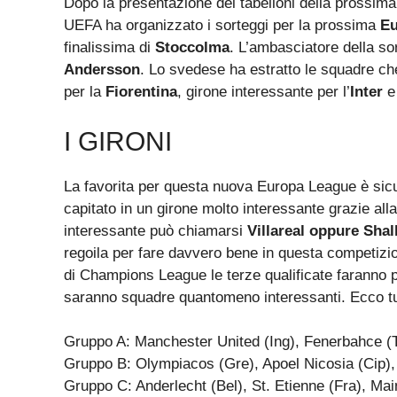
Dopo la presentazione dei tabelloni della prossi
UEFA ha organizzato i sorteggi per la prossima
Eu
finalissima di
Stoccolma
. L’ambasciatore della s
Andersson
. Lo svedese ha estratto le squadre ch
per la
Fiorentina
, girone interessante per l’
Inter
e 
I GIRONI
La favorita per questa nuova Europa League è sic
capitato in un girone molto interessante grazie al
interessante può chiamarsi
Villareal oppure Shal
regoila per fare davvero bene in questa competizione.
di Champions League le terze qualificate faranno p
saranno squadre quantomeno interessanti. Ecco tut
Gruppo A: Manchester United (Ing), Fenerbahce (T
Gruppo B: Olympiacos (Gre), Apoel Nicosia (Cip),
Gruppo C: Anderlecht (Bel), St. Etienne (Fra), Ma