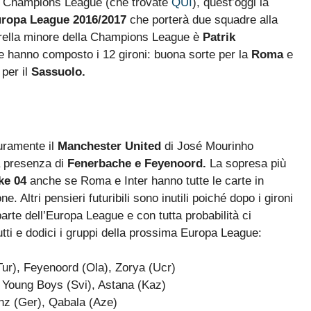
ma Champions League (che trovate
QUI
), quest’oggi la
ropa League 2016/2017
che porterà due squadre alla
orella minore della Champions League è
Patrik
e hanno composto i 12 gironi: buona sorte per la
Roma
e
per il
Sassuolo.
uramente il
Manchester United
di José Mourinho
la presenza di
Fenerbache e Feyenoord.
La sopresa più
ke 04
anche se Roma e Inter hanno tutte le carte in
 Altri pensieri futuribili sono inutili poiché dopo i gironi
arte dell’Europa League e con tutta probabilità ci
ti e dodici i gruppi della prossima Europa League:
ur), Feyenoord (Ola), Zorya (Ucr)
 Young Boys (Svi), Astana (Kaz)
inz (Ger), Qabala (Aze)