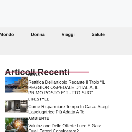
Mondo
Donna
Viaggi
Salute
Articoli Recenti
NEWS
Rettifica Dell’articolo Recante Il Titolo “IL
PEGGIOR OSPEDALE D’ITALIA, IL
PRIMO POSTO E’ TUTTO SUO”
LIFESTYLE
Come Risparmiare Tempo In Casa: Scegli
L’asciugatrice Più Adatta A Te
AMBIENTE
Valutazione Delle Offerte Luce E Gas:
Quali Fattori Considerare?