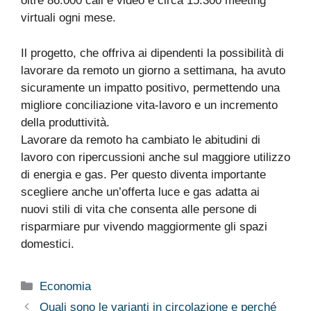
oltre 86.000 call e video e circa 15.300 meeting
virtuali ogni mese.
Il progetto, che offriva ai dipendenti la possibilità di
lavorare da remoto un giorno a settimana, ha avuto
sicuramente un impatto positivo, permettendo una
migliore conciliazione vita-lavoro e un incremento
della produttività.
Lavorare da remoto ha cambiato le abitudini di
lavoro con ripercussioni anche sul maggiore utilizzo
di energia e gas. Per questo diventa importante
scegliere anche un’offerta luce e gas adatta ai
nuovi stili di vita che consenta alle persone di
risparmiare pur vivendo maggiormente gli spazi
domestici.
Categorie
Economia
Quali sono le varianti in circolazione e perché