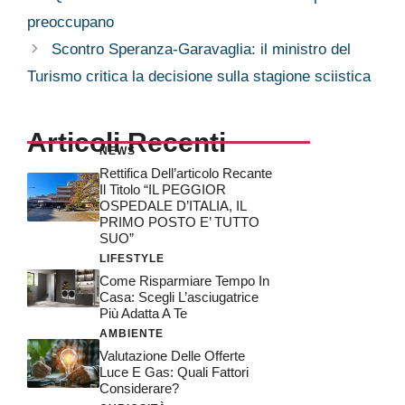
preoccupano
Scontro Speranza-Garavaglia: il ministro del
Turismo critica la decisione sulla stagione sciistica
Articoli Recenti
NEWS
Rettifica Dell’articolo Recante
Il Titolo “IL PEGGIOR
OSPEDALE D’ITALIA, IL
PRIMO POSTO E’ TUTTO
SUO”
LIFESTYLE
Come Risparmiare Tempo In
Casa: Scegli L’asciugatrice
Più Adatta A Te
AMBIENTE
Valutazione Delle Offerte
Luce E Gas: Quali Fattori
Considerare?