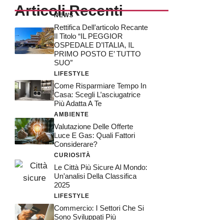
Articoli Recenti
NEWS
Rettifica Dell’articolo Recante
Il Titolo “IL PEGGIOR
OSPEDALE D’ITALIA, IL
PRIMO POSTO E’ TUTTO
SUO”
LIFESTYLE
Come Risparmiare Tempo In
Casa: Scegli L’asciugatrice
Più Adatta A Te
AMBIENTE
Valutazione Delle Offerte
Luce E Gas: Quali Fattori
Considerare?
CURIOSITÀ
Le Città Più Sicure Al Mondo:
Un’analisi Della Classifica
2025
LIFESTYLE
Commercio: I Settori Che Si
Sono Sviluppati Più