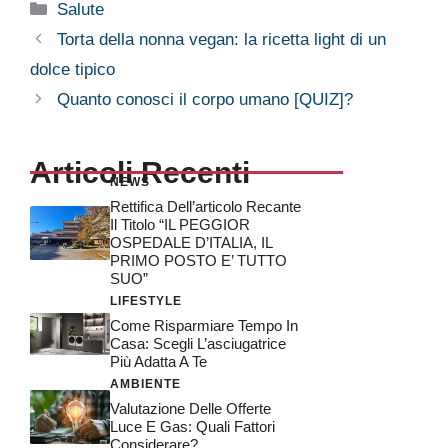
Categorie
Salute
Torta della nonna vegan: la ricetta light di un
dolce tipico
Quanto conosci il corpo umano [QUIZ]?
Articoli Recenti
NEWS
Rettifica Dell’articolo Recante
Il Titolo “IL PEGGIOR
OSPEDALE D’ITALIA, IL
PRIMO POSTO E’ TUTTO
SUO”
LIFESTYLE
Come Risparmiare Tempo In
Casa: Scegli L’asciugatrice
Più Adatta A Te
AMBIENTE
Valutazione Delle Offerte
Luce E Gas: Quali Fattori
Considerare?