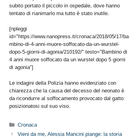
subito portato il piccolo in ospedale, dove hanno
tentato di rianimarlo ma tutto è stato inutile.
[npleggi
id=”https://www.nanopress.it/cronaca/2018/05/17/ba
mbino-di-4-anni-muore-soffocato-da-un-wurstel-
dopo-5-giorni-di-agonia/210192/” testo=”Bambino di
4 anni muore soffocato da un wurstel dopo 5 giorni
di agonia”]
Le indagini della Polizia hanno evidenziato con
chiarezza che la causa del decesso del neonato è
da ricondurre al soffocamento provocato dal gatto
posizionatosi sul suo viso.
Categorie
Cronaca
Vieni da me, Alessia Mancini piange: la storia