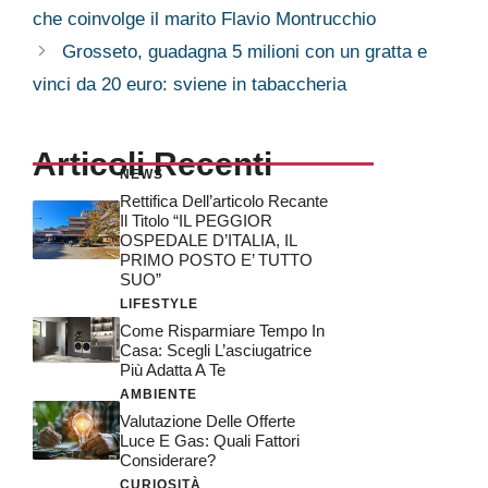
che coinvolge il marito Flavio Montrucchio
Grosseto, guadagna 5 milioni con un gratta e
vinci da 20 euro: sviene in tabaccheria
Articoli Recenti
NEWS
Rettifica Dell’articolo Recante
Il Titolo “IL PEGGIOR
OSPEDALE D’ITALIA, IL
PRIMO POSTO E’ TUTTO
SUO”
LIFESTYLE
Come Risparmiare Tempo In
Casa: Scegli L’asciugatrice
Più Adatta A Te
AMBIENTE
Valutazione Delle Offerte
Luce E Gas: Quali Fattori
Considerare?
CURIOSITÀ