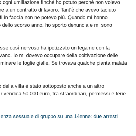
tato ogni umiliazione finché ho potuto perché non volevo
e a un contratto di lavoro. Tant’è che avevo taciuto
fi in faccia non ne potevo più. Quando mi hanno
no dello scorso anno, ho sporto denuncia e mi sono
osse così nervoso ha ipotizzato un legame con la
vano. Io mi dovevo occupare della coltivazione delle
liminare le foglie gialle. Se trovava qualche pianta malata
o della villa è stato sottoposto anche a un altro
rivendica 50.000 euro, tra straordinari, permessi e ferie
iolenza sessuale di gruppo su una 14enne: due arresti