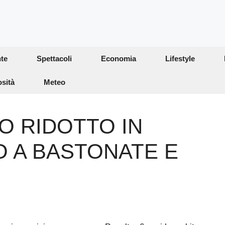
te
Spettacoli
Economia
Lifestyle
osità
Meteo
O RIDOTTO IN
O A BASTONATE E