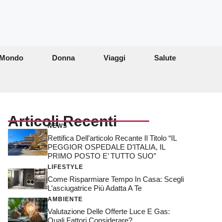
Mondo
Donna
Viaggi
Salute
Articoli Recenti
NEWS
Rettifica Dell’articolo Recante Il Titolo “IL
PEGGIOR OSPEDALE D’ITALIA, IL
PRIMO POSTO E’ TUTTO SUO”
LIFESTYLE
Come Risparmiare Tempo In Casa: Scegli
L’asciugatrice Più Adatta A Te
AMBIENTE
Valutazione Delle Offerte Luce E Gas:
Quali Fattori Considerare?