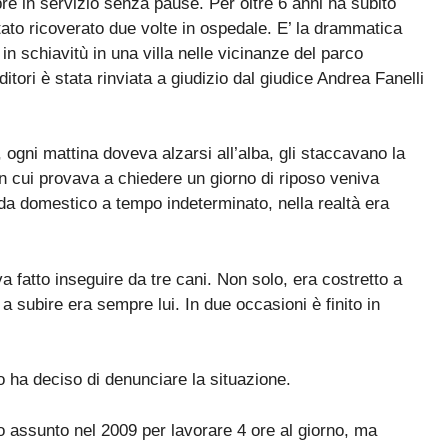
e in servizio senza pause. Per oltre 6 anni ha subito
tato ricoverato due volte in ospedale. E’ la drammatica
 in schiavitù in una villa nelle vicinanze del parco
tori è stata rinviata a giudizio dal giudice Andrea Fanelli
ogni mattina doveva alzarsi all’alba, gli staccavano la
 in cui provava a chiedere un giorno di riposo veniva
da domestico a tempo indeterminato, nella realtà era
va fatto inseguire da tre cani. Non solo, era costretto a
 subire era sempre lui. In due occasioni è finito in
 ha deciso di denunciare la situazione.
to assunto nel 2009 per lavorare 4 ore al giorno, ma