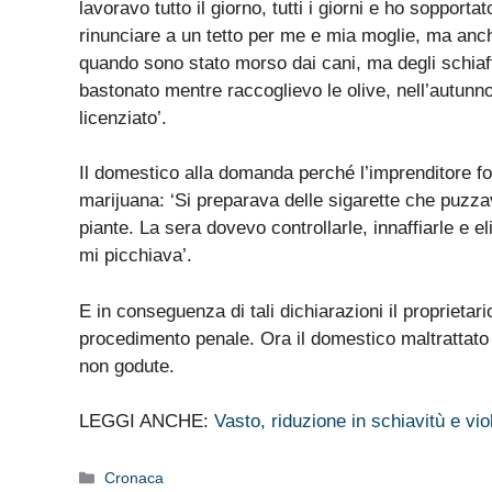
lavoravo tutto il giorno, tutti i giorni e ho soppor
rinunciare a un tetto per me e mia moglie, ma anch
quando sono stato morso dai cani, ma degli schiaf
bastonato mentre raccoglievo le olive, nell’autun
licenziato’.
Il domestico alla domanda perché l’imprenditore f
marijuana: ‘Si preparava delle sigarette che puzza
piante. La sera dovevo controllarle, innaffiarle e e
mi picchiava’.
E in conseguenza di tali dichiarazioni il proprietari
procedimento penale. Ora il domestico maltrattato 
non godute.
LEGGI ANCHE:
Vasto, riduzione in schiavitù e v
Categorie
Cronaca