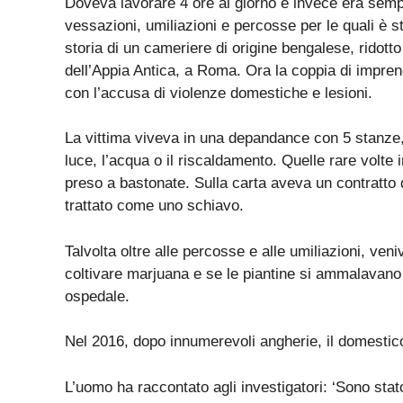
Doveva lavorare 4 ore al giorno e invece era sempr
vessazioni, umiliazioni e percosse per le quali è s
storia di un cameriere di origine bengalese, ridotto
dell’Appia Antica, a Roma. Ora la coppia di imprendi
con l’accusa di violenze domestiche e lesioni.
La vittima viveva in una depandance con 5 stanze, 
luce, l’acqua o il riscaldamento. Quelle rare volte
preso a bastonate. Sulla carta aveva un contratto 
trattato come uno schiavo.
Talvolta oltre alle percosse e alle umiliazioni, veni
coltivare marjuana e se le piantine si ammalavano a
ospedale.
Nel 2016, dopo innumerevoli angherie, il domestico
L’uomo ha raccontato agli investigatori: ‘Sono sta