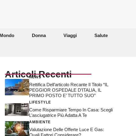
Mondo
Donna
Viaggi
Salute
Articoli Recenti
NEWS
Rettifica Dell’articolo Recante Il Titolo “IL
PEGGIOR OSPEDALE D’ITALIA, IL
PRIMO POSTO E’ TUTTO SUO”
LIFESTYLE
Come Risparmiare Tempo In Casa: Scegli
L’asciugatrice Più Adatta A Te
AMBIENTE
Valutazione Delle Offerte Luce E Gas:
Quali Fattori Considerare?