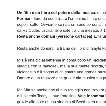
Un film e un libro sul potere della musica
: si p
Forman
, libro da cui è tratto l’omonimo film e di 
dopo il salto. Ovviamente i pareri sono personali, e
da RJ Cutler, uscirà nelle sale tra una mesata, il
Resta anche domani (versione cartacea)
avrà
u
Resta anche domani: la trama del libro di Gayle 
Mia è una diciassettenne in coma dopo un
inciden
viaggia con la famiglia), ma la sua mente ricorda, v
violoncello e il sogno di diventare una grande mus
l’amore di un ragazzo che grazie ala musica sta p
Ma Mia sa anche che al suo risveglio non troverà pi
e il piccolo Teddy, il suo fratellino.
Vale insomma l
grazie alle note di una sinfonia di Beethoven e a t