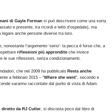
mani di Gayle Forman
si può descrivere come una sorta
assato e presente, tra ricordi e letto d’ospedale), ma
a legare anche persone diverse tra loro.
le, nonostante l’argomento ‘serio’: la pecca è forse che, a
 aspettare
riflessioni più approndite
che invece
re le sue riflessioni, senza condizionamenti.
Mondadori, che nel 2009 ha pubblicato
Resta anche
ente a febbraio 2015 – “
Where she went
”, secondo e
vicende saranno raccontate dal punto di vista di Adam.
diretto da RJ Cutler
, si discosta poco dal libro di