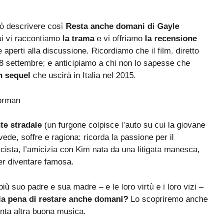
uò descrivere così
Resta anche domani di Gayle
cui vi raccontiamo
la trama
e vi offriamo
la recensione
 aperti alla discussione. Ricordiamo che il film, diretto
 18 settembre; e anticipiamo a chi non lo sapesse che
n sequel
che uscirà in Italia nel 2015.
Forman
te stradale
(un furgone colpisce l’auto su cui la giovane
ede, soffre e ragiona: ricorda la passione per il
icista, l’amicizia con Kim nata da una litigata manesca,
er diventare famosa.
ù suo padre e sua madre – e le loro virtù e i loro vizi –
a pena di restare anche domani?
Lo scopriremo anche
anta altra buona musica.