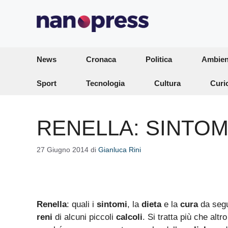
Vai
al
contenuto
News
Cronaca
Politica
Ambien
Sport
Tecnologia
Cultura
Curi
RENELLA: SINTOMI
27 Giugno 2014
di
Gianluca Rini
Renella
: quali i
sintomi
, la
dieta
e la
cura
da segu
reni
di alcuni piccoli
calcoli
. Si tratta più che altr