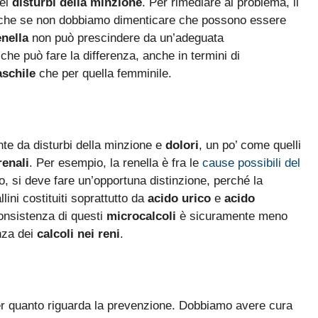
ei
disturbi della minzione
. Per rimediare al problema, il
nche se non dobbiamo dimenticare che possono essere
enella
non può prescindere da un’adeguata
che può fare la differenza, anche in termini di
aschile
che per quella femminile.
nte da disturbi della minzione e
dolori
, un po’ come quelli
renali
. Per esempio, la renella è fra le
cause possibili del
do, si deve fare un’opportuna distinzione, perché la
lini costituiti soprattutto da
acido urico
e
acido
onsistenza di questi
microcalcoli
è sicuramente meno
enza dei
calcoli nei reni
.
er quanto riguarda la prevenzione. Dobbiamo avere cura