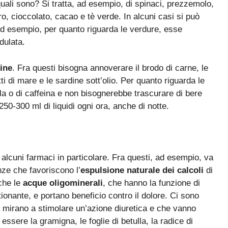
uali sono? Si tratta, ad esempio, di spinaci, prezzemolo,
ro, cioccolato, cacao e tè verde. In alcuni casi si può
Ad esempio, per quanto riguarda le verdure, esse
dulata.
rine
. Fra questi bisogna annoverare il brodo di carne, le
tti di mare e le sardine sott’olio. Per quanto riguarda le
la o di caffeina e non bisognerebbe trascurare di bere
50-300 ml di liquidi ogni ora, anche di notte.
 alcuni farmaci in particolare. Fra questi, ad esempio, va
nze che favoriscono l’
espulsione naturale dei calcoli
di
che le
acque oligominerali
, che hanno la funzione di
ionante, e portano beneficio contro il dolore. Ci sono
he mirano a stimolare un’azione diuretica e che vanno
 essere la gramigna, le foglie di betulla, la radice di