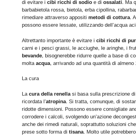
di evitare i
cibi ricchi di sodio
e di
ossalati
. Ma q
barbabietola rossa, bietola, erba cipollina, rabarba
rimediare attraverso appositi
metodi di cottura
. 
possono essere lessate, utilizzando dell’acqua aci
Altrettanto importante è evitare i
cibi ricchi di pu
carni e i pesci grassi, le acciughe, le aringhe, i fru
bevande
, bisognerebbe ridurre quelle a base di co
molta
acqua
, arrivando ad una quantità di almeno 2
La cura
La
cura della renella
si basa sulla prescrizione di
ricordata l’
atropina
. Si tratta, comunque, di sosta
ridotte dimensioni. Possono essere consigliate an
corrodere i calcoli, svolgendo un’azione decongest
anche dei rimedi naturali, soprattutto soluzioni c
prese sotto forma di
tisana
. Molto utile potrebbero