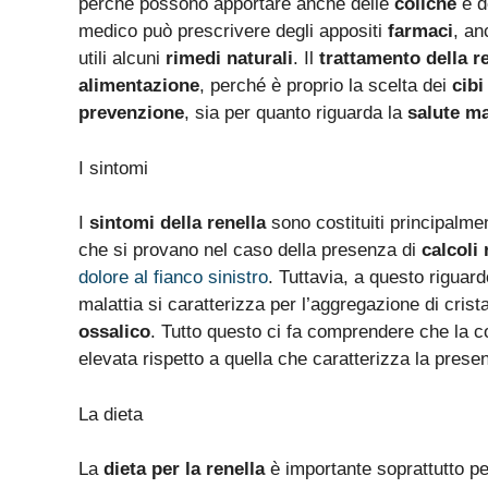
perché possono apportare anche delle
coliche
e d
medico può prescrivere degli appositi
farmaci
, a
utili alcuni
rimedi naturali
. Il
trattamento della r
alimentazione
, perché è proprio la scelta dei
cibi
prevenzione
, sia per quanto riguarda la
salute m
I sintomi
I
sintomi della renella
sono costituiti principalme
che si provano nel caso della presenza di
calcoli 
dolore al fianco sinistro
. Tuttavia, a questo riguar
malattia si caratterizza per l’aggregazione di cristal
ossalico
. Tutto questo ci fa comprendere che la c
elevata rispetto a quella che caratterizza la pres
La dieta
La
dieta per la renella
è importante soprattutto p