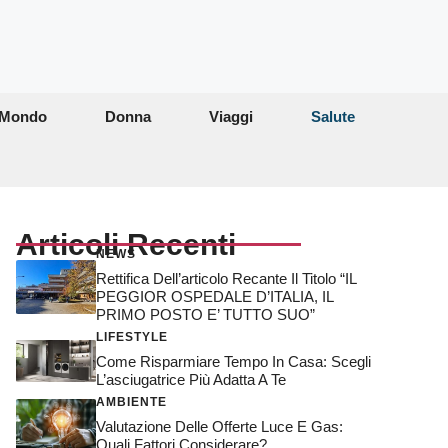
Mondo
Donna
Viaggi
Salute
Articoli Recenti
NEWS
Rettifica Dell’articolo Recante Il Titolo “IL
PEGGIOR OSPEDALE D’ITALIA, IL
PRIMO POSTO E’ TUTTO SUO”
LIFESTYLE
Come Risparmiare Tempo In Casa: Scegli
L’asciugatrice Più Adatta A Te
AMBIENTE
Valutazione Delle Offerte Luce E Gas:
Quali Fattori Considerare?