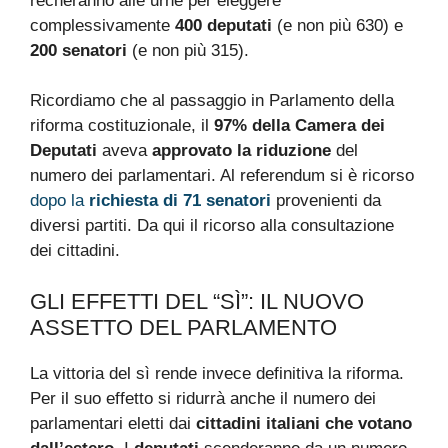
recheranno alle urne per eleggere
complessivamente
400 deputati
(e non più 630) e
200 senatori
(e non più 315).
Ricordiamo che al passaggio in Parlamento della
riforma costituzionale, il
97% della Camera dei
Deputati
aveva
approvato la riduzione
del
numero dei parlamentari. Al referendum si è ricorso
dopo la
richiesta di 71 senatori
provenienti da
diversi partiti. Da qui il ricorso alla consultazione
dei cittadini.
GLI EFFETTI DEL “SÌ”: IL NUOVO
ASSETTO DEL PARLAMENTO
La vittoria del sì rende invece definitiva la riforma.
Per il suo effetto si ridurrà anche il numero dei
parlamentari eletti dai
cittadini italiani che votano