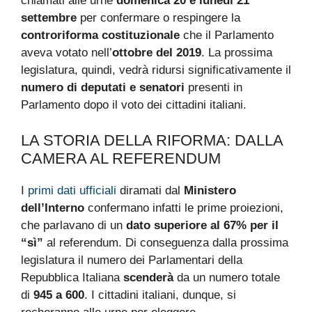
chiamati alle urne
domenica 20 e lunedì 21
settembre
per confermare o respingere la
controriforma costituzionale
che il Parlamento
aveva votato nell’
ottobre del 2019
. La prossima
legislatura, quindi, vedrà ridursi significativamente il
numero di deputati e senatori
presenti in
Parlamento dopo il voto dei cittadini italiani.
LA STORIA DELLA RIFORMA: DALLA
CAMERA AL REFERENDUM
I
primi dati ufficiali
diramati dal
Ministero
dell’Interno
confermano infatti le prime proiezioni,
che parlavano di un
dato superiore al 67% per il
“sì”
al referendum. Di conseguenza dalla prossima
legislatura il numero dei Parlamentari della
Repubblica Italiana
scenderà
da un numero totale
di
945 a 600
. I cittadini italiani, dunque, si