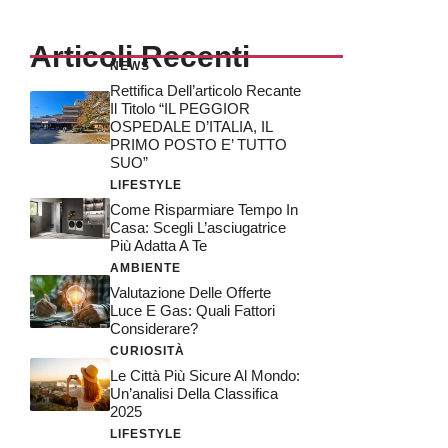
Articoli Recenti
NEWS
Rettifica Dell’articolo Recante
Il Titolo “IL PEGGIOR
OSPEDALE D’ITALIA, IL
PRIMO POSTO E’ TUTTO
SUO”
LIFESTYLE
Come Risparmiare Tempo In
Casa: Scegli L’asciugatrice
Più Adatta A Te
AMBIENTE
Valutazione Delle Offerte
Luce E Gas: Quali Fattori
Considerare?
CURIOSITÀ
Le Città Più Sicure Al Mondo:
Un’analisi Della Classifica
2025
LIFESTYLE