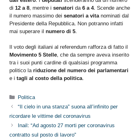
dall’estero
. I
deputati
scenderanno da un numero
di
12 a 8
, mentre i
senatori
da
6 a 4
. Scende anche
il numero massimo dei
senatori a vita
nominati dal
Presidente della Repubblica. Non potranno infatti
mai superare il
numero di 5
.
Il voto degli italiani al referendum rafforza di fatto il
Movimento 5 Stelle
, che da sempre aveva inserito
tra i suoi punti cardine di qualsiasi programma
politico la
riduzione del numero dei parlamentari
e i
tagli al costo della politica
.
Categorie
Politica
“Il cielo in una stanza” suona all’infinito per
ricordare le vittime del coronavirus
Inail: “Ad agosto 27 morti per coronavirus
contratto sul posto di lavoro”