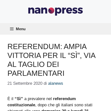
Vai
al
contenuto
Menu
REFERENDUM: AMPIA
VITTORIA PER IL “SÌ”, VIA
AL TAGLIO DEI
PARLAMENTARI
21 Settembre 2020
di
alanews
È il
“Sì”
a prevalere nel
referendum
costituzionale
, dopo che gli italiani sono stati