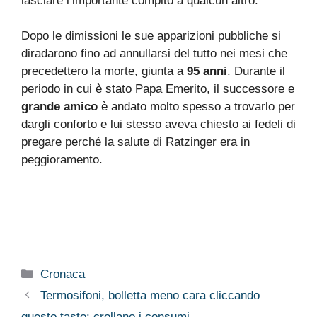
lasciare l’importante compito a qualcun altro.
Dopo le dimissioni le sue apparizioni pubbliche si
diradarono fino ad annullarsi del tutto nei mesi che
precedettero la morte, giunta a
95 anni
. Durante il
periodo in cui è stato Papa Emerito, il successore e
grande amico
è andato molto spesso a trovarlo per
dargli conforto e lui stesso aveva chiesto ai fedeli di
pregare perché la salute di Ratzinger era in
peggioramento.
Categorie
Cronaca
Termosifoni, bolletta meno cara cliccando
questo tasto: crollano i consumi