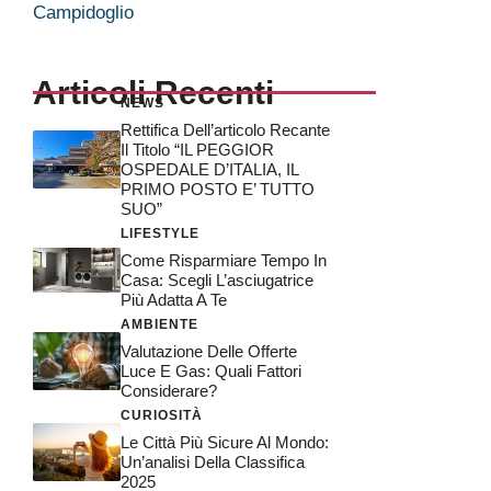
Campidoglio
Articoli Recenti
NEWS
Rettifica Dell’articolo Recante
Il Titolo “IL PEGGIOR
OSPEDALE D’ITALIA, IL
PRIMO POSTO E’ TUTTO
SUO”
LIFESTYLE
Come Risparmiare Tempo In
Casa: Scegli L’asciugatrice
Più Adatta A Te
AMBIENTE
Valutazione Delle Offerte
Luce E Gas: Quali Fattori
Considerare?
CURIOSITÀ
Le Città Più Sicure Al Mondo:
Un’analisi Della Classifica
2025