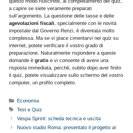
questo modo riuscirete, al completamento del quiz,
a capire se siete veramente preparati
sull’argomento. La questione delle tasse e delle
agevolazioni fiscali
, specialmente con le novità
impostate dal Governo Renzi, è diventata molto
complessa. Ma se vi piace cimentarvi nei quiz su
internet, potete verificare il vostro grado di
preparazione. Naturalmente rispondere a queste
domande è
gratis
e vi consente di avere una
risposta immediata, perché, subito dopo aver finito
il quiz, potete visualizzare sullo schermo del vostro
computer, un profilo completo.
Categorie
Economia
Tag
Test e Quiz
Vespa Sprint: scheda tecnica e uscita
Nuovo stadio Roma: presentato il progetto al