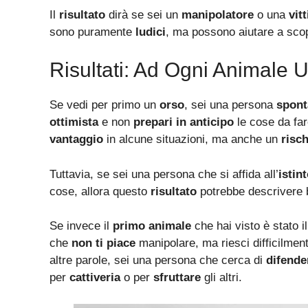
Il
risultato
dirà se sei un
manipolatore
o una
vit
sono puramente
ludici
, ma possono aiutare a sco
Risultati: Ad Ogni Animale 
Se vedi per primo un
orso
, sei una persona
spont
ottimista
e non
prepari in anticipo
le cose da far
vantaggio
in alcune situazioni, ma anche un
risc
Tuttavia, se sei una persona che si affida all’
istin
cose, allora questo
risultato
potrebbe descrivere 
Se invece il
primo animale
che hai visto è stato i
che
non ti piace
manipolare, ma riesci difficilmen
altre parole, sei una persona che cerca di
difender
per
cattiveria
o per
sfruttare
gli altri.