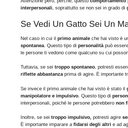
Attenzione però, perché, questo
comportamento
interpersonali
, soprattutto se non sei in grado di
Se Vedi Un Gatto Sei Un Ma
Nel caso in cui il
primo animale
che hai visto è 
spontanea
. Questo tipo di
personalità
può esser
le persone ti vedono come qualcuno su cui posso
Tuttavia, se sei
troppo spontaneo
, potresti esse
riflette abbastanza
prima di agire. È importante 
Se invece il primo animale che hai visto è stato il
manipolatore e impulsivo
. Questo tipo di
person
interpersonali, poiché le persone potrebbero
non f
Inoltre, se sei
troppo impulsivo,
potresti agire
se
È importante imparare a
fidarsi degli altri
e ad ag