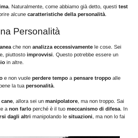
tima
. Naturalmente, come abbiamo già detto, questi
test
prire alcune
caratteristiche della personalità
.
Una Personalità
anea
che non
analizza eccessivamente
le cose. Sei
e, piuttosto
improvvisi
. Questo potrebbe essere un
hio
in altre.
to
e non vuole
perdere tempo
a
pensare troppo
alle
bene la tua
personalità
.
l
cane
, allora sei un
manipolatore
, ma non troppo. Sai
te a
non farlo
perché è il tuo
meccanismo di difesa
. In
si dagli altri
manipolando le
situazioni
, ma non lo fai