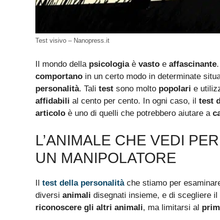
Test visivo – Nanopress.it
Il mondo della
psicologia
è
vasto
e
affascinante
comportano
in un certo modo in determinate situ
personalità
. Tali
test
sono molto
popolari
e utili
affidabili
al cento per cento. In ogni caso, il
test 
articolo
è uno di quelli che potrebbero aiutare a
c
L’ANIMALE CHE VEDI PER 
UN MANIPOLATORE
Il
test della personalità
che stiamo per esaminare
diversi
animali
disegnati insieme, e di scegliere il
riconoscere gli altri animali
, ma limitarsi al
primo