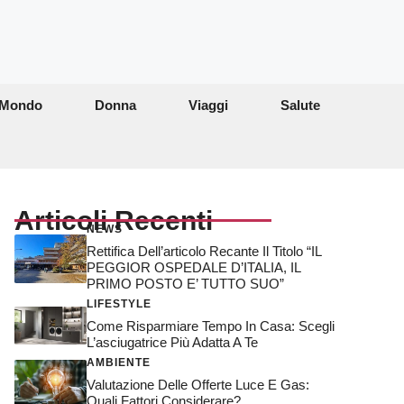
Mondo
Donna
Viaggi
Salute
Articoli Recenti
NEWS
Rettifica Dell’articolo Recante Il Titolo “IL
PEGGIOR OSPEDALE D’ITALIA, IL
PRIMO POSTO E’ TUTTO SUO”
LIFESTYLE
Come Risparmiare Tempo In Casa: Scegli
L’asciugatrice Più Adatta A Te
AMBIENTE
Valutazione Delle Offerte Luce E Gas:
Quali Fattori Considerare?