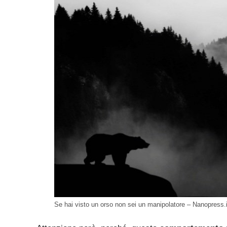
Se hai visto un orso non sei un manipolatore – Nanopress.i