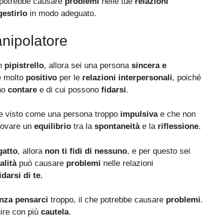
potrebbe causare
problemi
nelle tue
relazioni
gestirlo
in modo adeguato.
nipolatore
un
pipistrello
, allora sei una persona
sincera e
e molto
positivo
per le
relazioni interpersonali
, poiché
no
contare
e di cui possono
fidarsi
.
re visto come una persona troppo
impulsiva
e che non
trovare un
equilibrio
tra la
spontaneità
e la
riflessione
.
gatto
, allora
non ti fidi di nessuno
, e per questo sei
alità
può causare
problemi
nelle relazioni
idarsi di te.
nza pensarci
troppo, il che potrebbe causare
problemi
.
ire con più
cautela
.