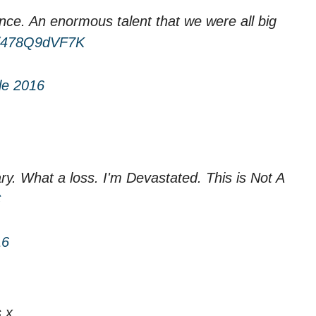
nce. An enormous talent that we were all big
om/478Q9dVF7K
le 2016
y. What a loss. I'm Devastated. This is Not A
C
16
 x