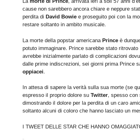
La
morte di Prince
, arrivata ieri a soli 57 anni d
cause non sarebbero ancora chiare e neppure state 
perdita di
David Bowie
e proseguito poi con la mo
restare soltanto in ambito musicale.
La morte della popstar americana
Prince
è dunque
potuto immaginare. Prince sarebbe stato ritrovato p
avrebbe inizialmente parlato di complicazioni dovu
dalle prime indiscrezioni, sei giorni prima Prince 
oppiacei
.
In attesa di sapere la verità sulla sua morte (se qu
espresso il proprio dolore su
Twitter
, spesso con s
dimostrando il dolore per la perdita di un caro ami
soltanto alcuni di coloro che hanno lasciato un mes
I TWEET DELLE STAR CHE HANNO OMAGGIAT