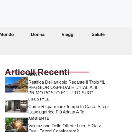
Mondo
Donna
Viaggi
Salute
Articoli Recenti
NEWS
Rettifica Dell’articolo Recante Il Titolo “IL
PEGGIOR OSPEDALE D’ITALIA, IL
PRIMO POSTO E’ TUTTO SUO”
LIFESTYLE
Come Risparmiare Tempo In Casa: Scegli
L’asciugatrice Più Adatta A Te
AMBIENTE
Valutazione Delle Offerte Luce E Gas:
Quali Fattori Considerare?