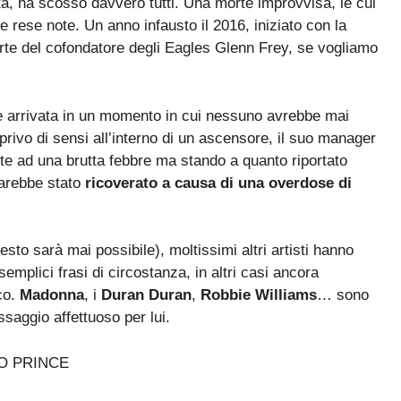
’età, ha scosso davvero tutti. Una morte improvvisa, le cui
rese note. Un anno infausto il 2016, iniziato con la
rte del cofondatore degli Eagles Glenn Frey, se vogliamo
 arrivata in un momento in cui nessuno avrebbe mai
rivo di sensi all’interno di un ascensore, il suo manager
te ad una brutta febbre ma stando a quanto riportato
sarebbe stato
ricoverato a causa di una overdose di
esto sarà mai possibile), moltissimi altri artisti hanno
emplici frasi di circostanza, in altri casi ancora
co.
Madonna
, i
Duran Duran
,
Robbie Williams
… sono
saggio affettuoso per lui.
O PRINCE