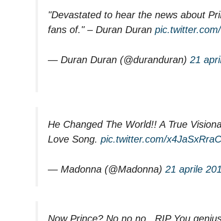
"Devastated to hear the news about Pri
fans of." – Duran Duran
pic.twitter.c
— Duran Duran (@duranduran)
21 apri
He Changed The World!! A True Visionar
Love Song.
pic.twitter.com/x4JaSxRra
— Madonna (@Madonna)
21 aprile 20
Now Prince? No no no.. RIP You genius