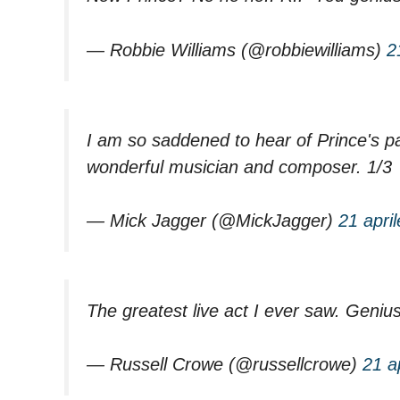
— Robbie Williams (@robbiewilliams)
2
I am so saddened to hear of Prince's pa
wonderful musician and composer. 1/3
— Mick Jagger (@MickJagger)
21 apri
The greatest live act I ever saw. Geniu
— Russell Crowe (@russellcrowe)
21 a