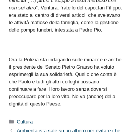
minchia
(…)
pirchi ti scippu a testa merdoso che
non sei altro
”. Ventura, fratello del capoclan Filippo,
era stato al centro di diversi articoli che svelavano
le attività mafiose della famiglia, come la gestione
delle pompe funebri, intestata a Padre Pio.
Ora la Polizia sta indagando sulle minacce e anche
il presidente del Senato Pietro Grasso ha voluto
esprimergli la sua solidarietà. Quello che conta è
che Paolo e tutti gli altri colleghi possano
continuare a fare il loro lavoro senza doversi
preoccupare per la loro vita. Ne va (anche) della
dignità di questo Paese.
Categorie
Cultura
Ambientalista sale su un albero per evitare che