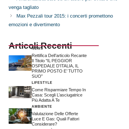
venga tagliato
Max Pezzali tour 2015: i concerti promettono
emozioni e divertimento
Articoli Recenti
NEWS
Rettifica Dell’articolo Recante
Il Titolo “IL PEGGIOR
OSPEDALE D’ITALIA, IL
PRIMO POSTO E’ TUTTO
SUO”
LIFESTYLE
Come Risparmiare Tempo In
Casa: Scegli L’asciugatrice
Più Adatta A Te
AMBIENTE
Valutazione Delle Offerte
Luce E Gas: Quali Fattori
Considerare?