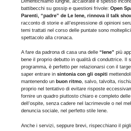
Dimentichiamo lunghe, accalorate e spesso inconclud
battibecchi su gossip e questioni frivole:
Open Sp
Parenti
, “padre” de Le Iene, rinnova il talk s
racconto di storie e all’espressione di opinioni sen
temi trattati nel corso delle puntate sono molteplici 
spettacolo alla cronaca.
A fare da padrona di casa una delle
“Iene”
più app
bene il proprio debutto in qualità di conduttrice. Il s
programma, è perfetto per relazionarsi con il targe
saper entrare in
sintonia con gli ospiti
mettendoli
mantenendo un
buon ritmo
, salvo, talvolta, risch
proprio nel tentativo di evitare risposte eccessiva
fornire un quadro piuttosto chiaro e completo delle
dell’ospite, senza cadere nel lacrimevole o nel me
denuncia sociale, nel perfetto stile Iene.
Anche i servizi, seppure brevi, rispecchiano il pi