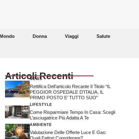
Mondo
Donna
Viaggi
Salute
Articoli Recenti
NEWS
Rettifica Dell’articolo Recante Il Titolo “IL
PEGGIOR OSPEDALE D’ITALIA, IL
PRIMO POSTO E’ TUTTO SUO”
LIFESTYLE
Come Risparmiare Tempo In Casa: Scegli
L’asciugatrice Più Adatta A Te
AMBIENTE
Valutazione Delle Offerte Luce E Gas:
Quali Fattori Considerare?