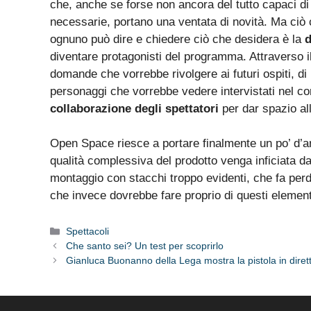
che, anche se forse non ancora del tutto capaci di 
necessarie, portano una ventata di novità. Ma ciò
ognuno può dire e chiedere ciò che desidera è la
d
diventare protagonisti del programma. Attraverso il 
domande che vorrebbe rivolgere ai futuri ospiti, di
personaggi che vorrebbe vedere intervistati nel co
collaborazione degli spettatori
per dar spazio al
Open Space riesce a portare finalmente un po’ d’ari
qualità complessiva del prodotto venga inficiata da
montaggio con stacchi troppo evidenti, che fa per
che invece dovrebbe fare proprio di questi elementi 
Categorie
Spettacoli
Che santo sei? Un test per scoprirlo
Gianluca Buonanno della Lega mostra la pistola in diret