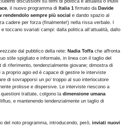
enti discussioni su temi di politica e attualità o inutili
ace
, il nuovo programma di
Italia 1
firmato da
Davide
how rendendolo sempre più social
e dando spazio al
za cadere per forza (finalmente!) nella rissa verbale. I
e toccano svariati campi: dalla politica all’attualità, dallo
rezzate dal pubblico della rete:
Nadia Toffa
che affronta
uo stile spigliato e informale, in linea con il taglio del
t di riferimento, tendenzialmente giovane; dimostra di
 a proprio agio ed è capace di gestire le interviste
iare di sovrapporsi un po’ troppo al suo interlocutore
mente prolisse e dispersive. Le interviste riescono a
 questioni trattate, colgono la
dimensione umana
llifluo, e mantenendo tendenzialmente un taglio di
glio del noto programma, introducendo, però,
inviati nuovi